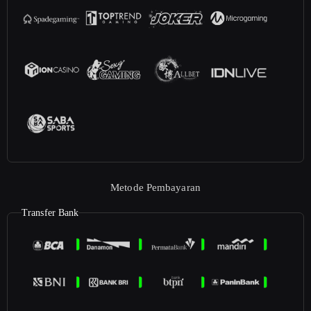
Metode Pembayaran
Transfer Bank