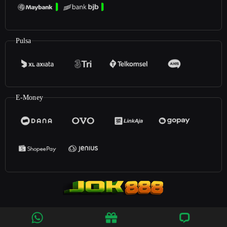
Pulsa
E-Money
©2023
Jok888
. All rights reserved | 18+