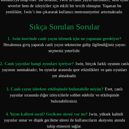
severler hem de izleyiciler için etkili bir tercih olmuştur. Yaşanan bu
yenilikler, 1win’i öne çıkararak kullanıcı memnuniyetini artırmaktadır.
Sıkça Sorulan Sorular
1. 1win üzerinde canlı yayın izlemek için ne yapmam gerekiyor?
Hesabınıza giriş yaparak canlı yayın sekmesine gidip ilgilendiğiniz yayını
seçmeniz yeterlidir.
2. Canlı yayınlar hangi oyunları içeriyor?
1win, birçok farklı oyunun canlı
yayınını sunmaktadır; bu oyunlar arasında spor etkinlikleri ve şans oyunları
yer almaktadır.
3. Canlı yayın izlerken etkileşimde bulunabilir miyim?
Evet, canlı
yayınlar sırasında diğer izleyicilerle sohbet edebilir ve etkileşimde
bulunabilirsiniz.
4. Yayın kalitesi nasıl? Gecikme süresi var mı?
1win, yüksek kaliteli
yayınlar sunar ve düşük gecikme süresi ile kullanıcıların aksiyonu anında
takip etmesini sağlar.