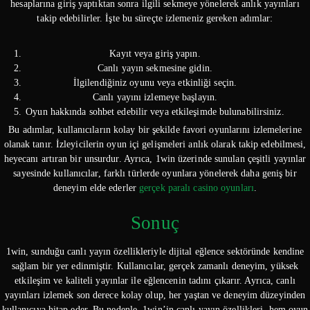
hesaplarına giriş yaptıktan sonra ilgili sekmeye yönelerek anlık yayınları
takip edebilirler. İşte bu süreçte izlemeniz gereken adımlar:
Kayıt veya giriş yapın.
Canlı yayın sekmesine gidin.
İlgilendiğiniz oyunu veya etkinliği seçin.
Canlı yayını izlemeye başlayın.
Oyun hakkında sohbet edebilir veya etkileşimde bulunabilirsiniz.
Bu adımlar, kullanıcıların kolay bir şekilde favori oyunlarını izlemelerine
olanak tanır. İzleyicilerin oyun içi gelişmeleri anlık olarak takip edebilmesi,
heyecanı artıran bir unsurdur. Ayrıca, 1win üzerinde sunulan çeşitli yayınlar
sayesinde kullanıcılar, farklı türlerde oyunlara yönelerek daha geniş bir
deneyim elde ederler
gerçek paralı casino oyunları
.
Sonuç
1win, sunduğu canlı yayın özellikleriyle dijital eğlence sektöründe kendine
sağlam bir yer edinmiştir. Kullanıcılar, gerçek zamanlı deneyim, yüksek
etkileşim ve kaliteli yayınlar ile eğlencenin tadını çıkarır. Ayrıca, canlı
yayınları izlemek son derece kolay olup, her yaştan ve deneyim düzeyinden
kullanıcıya hitap eder. Bu nedenle, 1win’in canlı yayın özellikleri, hem oyun