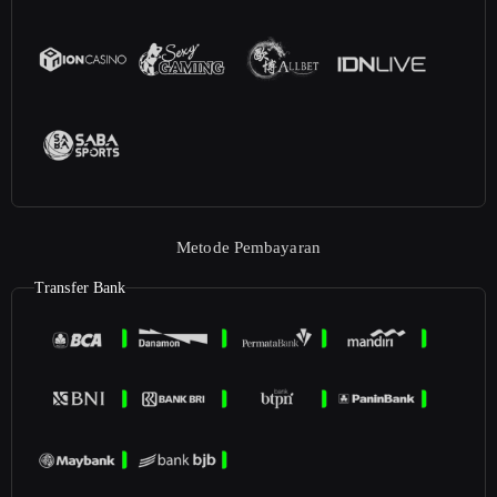
Metode Pembayaran
Transfer Bank