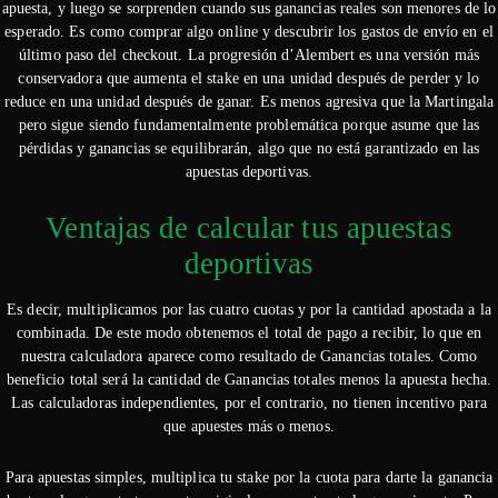
apuesta, y luego se sorprenden cuando sus ganancias reales son menores de lo
esperado. Es como comprar algo online y descubrir los gastos de envío en el
último paso del checkout. La progresión d’Alembert es una versión más
conservadora que aumenta el stake en una unidad después de perder y lo
reduce en una unidad después de ganar. Es menos agresiva que la Martingala
pero sigue siendo fundamentalmente problemática porque asume que las
pérdidas y ganancias se equilibrarán, algo que no está garantizado en las
apuestas deportivas.
Ventajas de calcular tus apuestas
deportivas
Es decir, multiplicamos por las cuatro cuotas y por la cantidad apostada a la
combinada. De este modo obtenemos el total de pago a recibir, lo que en
nuestra calculadora aparece como resultado de Ganancias totales. Como
beneficio total será la cantidad de Ganancias totales menos la apuesta hecha.
Las calculadoras independientes, por el contrario, no tienen incentivo para
que apuestes más o menos.
Para apuestas simples, multiplica tu stake por la cuota para darte la ganancia