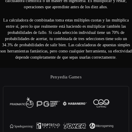
calculadora científica o un máster en ingeniería. Es multiplicar y restar,
operaciones que aprendiste antes de los diez años.
La calculadora de combinadas toma estas múltiples cuotas y las multiplica
entre sí, pero lo que realmente está haciendo es multiplicar también las
probabilidades de fallo. Si cada selección individual tiene un 70% de
probabilidades de acertar, tu combinada de tres selecciones tiene solo un
34.3% de probabilidades de salir bien. Las calculadoras de apuestas simples
son herramientas fantásticas, pero como cualquier herramienta, su efectividad
depende completamente de que sepas usarlas correctamente.
Penyedia Games