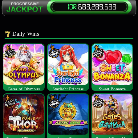
Daily Wins
Gates of Olympus
Starlight Princess
Sweet Bonanza