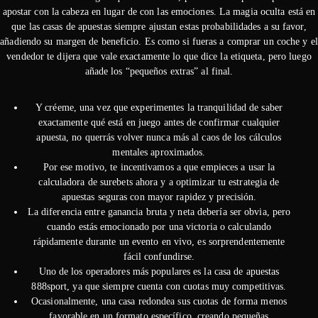
apostar con la cabeza en lugar de con las emociones. La magia oculta está en
que las casas de apuestas siempre ajustan estas probabilidades a su favor,
añadiendo su margen de beneficio. Es como si fueras a comprar un coche y el
vendedor te dijera que vale exactamente lo que dice la etiqueta, pero luego
añade los “pequeños extras” al final.
Y créeme, una vez que experimentes la tranquilidad de saber
exactamente qué está en juego antes de confirmar cualquier
apuesta, no querrás volver nunca más al caos de los cálculos
mentales aproximados.
Por ese motivo, te incentivamos a que empieces a usar la
calculadora de surebets ahora y a optimizar tu estrategia de
apuestas seguras con mayor rapidez y precisión.
La diferencia entre ganancia bruta y neta debería ser obvia, pero
cuando estás emocionado por una victoria o calculando
rápidamente durante un evento en vivo, es sorprendentemente
fácil confundirse.
Uno de los operadores más populares es la casa de apuestas
888sport, ya que siempre cuenta con cuotas muy competitivas.
Ocasionalmente, una casa redondea sus cuotas de forma menos
favorable en un formato específico, creando pequeñas