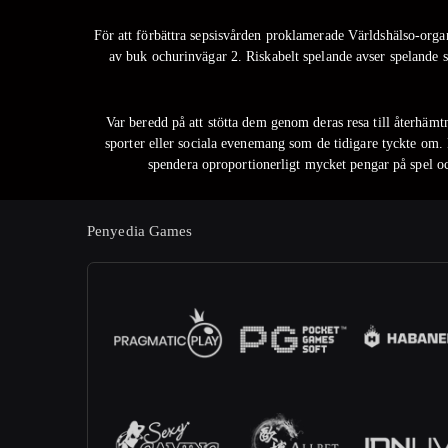
För att förbättra sepsisvården proklamerade Världshälso-orga
av buk ochurinvägar 2. Riskabelt spelande avser spelande s
Var beredd på att stötta dem genom deras resa till återhämtni
sporter eller sociala evenemang som de tidigare tyckte om. D
spendera oproportionerligt mycket pengar på spel oc
Penyedia Games