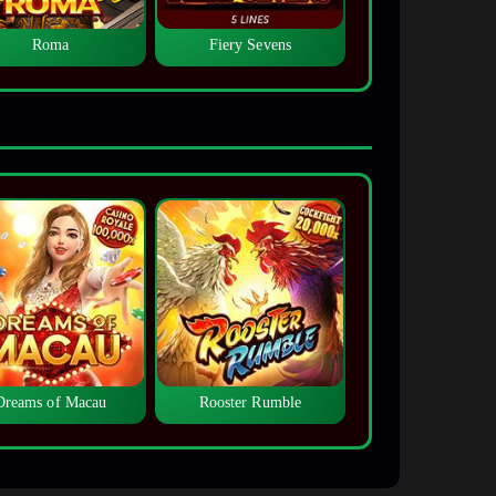
Roma
Fiery Sevens
Dreams of Macau
Rooster Rumble