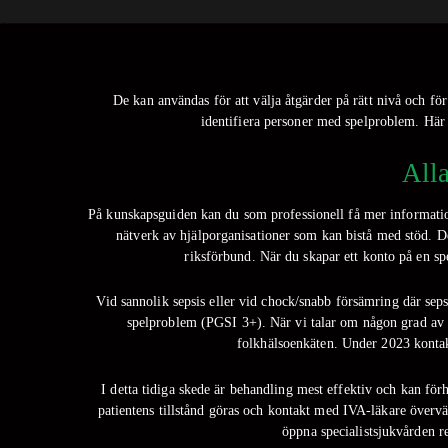
De kan användas för att välja åtgärder på rätt nivå och för
identifiera personer med spelproblem. Hä
All
På kunskapsguiden kan du som professionell få mer informatio
nätverk av hjälporganisationer som kan bistå med stöd. 
riksförbund. När du skapar ett konto på en spe
Vid sannolik sepsis eller vid chock/snabb försämring där seps
spelproblem (PGSI 3+). När vi talar om någon grad av s
folkhälsoenkäten. Under 2023 kontakt
I detta tidiga skede är behandling mest effektiv och kan f
patientens tillstånd göras och kontakt med IVA-läkare övervä
öppna specialistsjukvården re