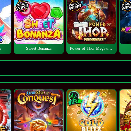
s
Sweet Bonanza
Power of Thor Megaways