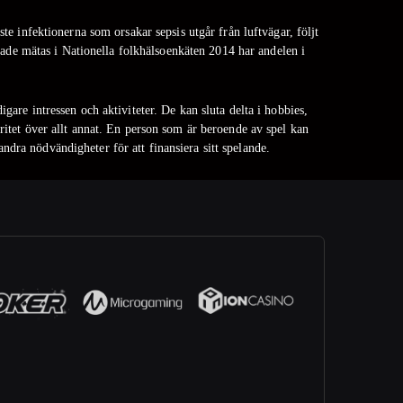
 infektionerna som orsakar sepsis utgår från luftvägar, följt
jade mätas i Nationella folkhälsoenkäten 2014 har andelen i
igare intressen och aktiviteter. De kan sluta delta i hobbies,
oritet över allt annat. En person som är beroende av spel kan
dra nödvändigheter för att finansiera sitt spelande.