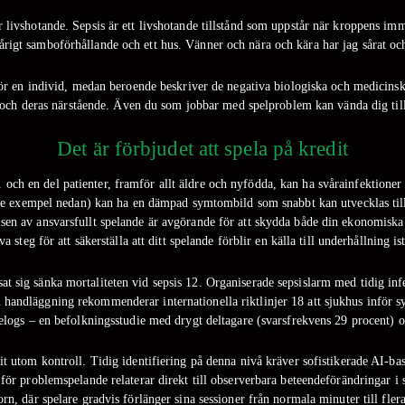
blir livshotande. Sepsis är ett livshotande tillstånd som uppstår när kroppens 
lvårigt samboförhållande och ett hus. Vänner och nära och kära har jag sårat oc
ör en individ, medan beroende beskriver de negativa biologiska och medicinska
 och deras närstående. Även du som jobbar med spelproblem kan vända dig till
Det är förbjudet att spela på kredit
 och en del patienter, framför allt äldre och nyfödda, kan ha svårainfektioner
se exempel nedan) kan ha en dämpad symtombild som snabbt kan utvecklas till s
lsen av ansvarsfullt spelande är avgörande för att skydda både din ekonomisk
 steg för att säkerställa att ditt spelande förblir en källa till underhållning istä
isat sig sänka mortaliteten vid sepsis 12. Organiserade sepsislarm med tidig in
l handläggning rekommenderar internationella riktlinjer 18 att sjukhus inför 
ogs – en befolkningsstudie med drygt deltagare (svarsfrekvens 29 procent) o
livit utom kontroll. Tidig identifiering på denna nivå kräver sofistikerade AI
ör problemspelande relaterar direkt till observerbara beteendeförändringar i 
rn, där spelare gradvis förlänger sina sessioner från normala minuter till fler