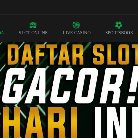
DA
SLOT ONLINE
LIVE CASINO
SPORTSBOOK