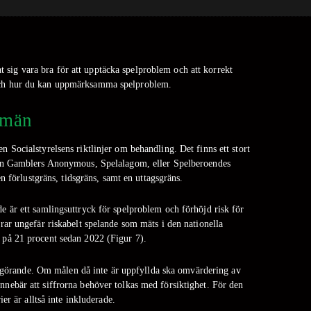
at sig vara bra för att upptäcka spelproblem och att korrekt
 och hur du kan uppmärksamma spelproblem.
 män
ocialstyrelsens riktlinjer om behandling. Det finns ett stort
även Gamblers Anonymous, Spelalagom, eller Spelberoendes
n förlustgräns, tidsgräns, samt en uttagsgräns.
de är ett samlingsuttryck för spelproblem och förhöjd risk för
ar ungefär riskabelt spelande som mäts i den nationella
g på 21 procent sedan 2022 (Figur 7).
avgörande. Om målen då inte är uppfyllda ska omvärdering av
nnebär att siffrorna behöver tolkas med försiktighet. För den
er är alltså inte inkluderade.