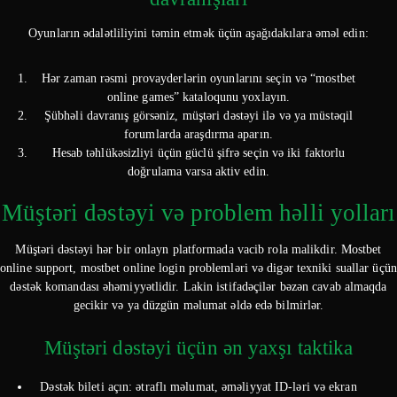
Oyunların ədalətliliyini təmin etmək üçün aşağıdakılara əməl edin:
Hər zaman rəsmi provayderlərin oyunlarını seçin və “mostbet
online games” kataloqunu yoxlayın.
Şübhəli davranış görsəniz, müştəri dəstəyi ilə və ya müstəqil
forumlarda araşdırma aparın.
Hesab təhlükəsizliyi üçün güclü şifrə seçin və iki faktorlu
doğrulama varsa aktiv edin.
Müştəri dəstəyi və problem həlli yolları
Müştəri dəstəyi hər bir onlayn platformada vacib rola malikdir. Mostbet
online support, mostbet online login problemləri və digər texniki suallar üçün
dəstək komandası əhəmiyyətlidir. Lakin istifadəçilər bəzən cavab almaqda
gecikir və ya düzgün məlumat əldə edə bilmirlər.
Müştəri dəstəyi üçün ən yaxşı taktika
Dəstək bileti açın: ətraflı məlumat, əməliyyat ID-ləri və ekran