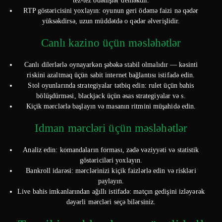
tez-tez ödənişlər deməkdir.
RTP göstəricisini yoxlayın: oyunun geri ödəmə faizi nə qədər
yüksəkdirsə, uzun müddətdə o qədər əlverişlidir.
Canlı kazino üçün məsləhətlər
Canlı dilerlərlə oynayarkən şəbəkə stabil olmalıdır — kəsinti
riskini azaltmaq üçün sabit internet bağlantısı istifadə edin.
Stol oyunlarında strategiyalar tətbiq edin: rulet üçün bahis
bölüşdürməsi, blackjack üçün əsas strategiyalar və s.
Kiçik mərclərlə başlayın və masanın ritmini müşahidə edin.
Idman mərcləri üçün məsləhətlər
Analiz edin: komandaların forması, zədə vəziyyəti və statistik
göstəriciləri yoxlayın.
Bankroll idarəsi: mərclərinizi kiçik faizlərlə edin və riskləri
paylayın.
Live bahis imkanlarından ağıllı istifadə: matçın gedişini izləyərək
dəyərli mərcləri seçə bilərsiniz.