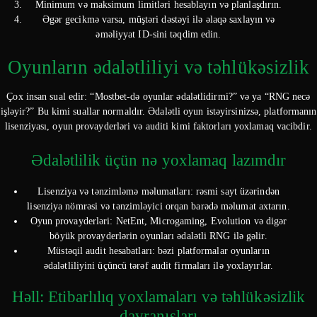
Minimum və maksimum limitləri hesablayın və planlaşdırın.
Əgər gecikmə varsa, müştəri dəstəyi ilə əlaqə saxlayın və
əməliyyat ID-sini təqdim edin.
Oyunların ədalətliliyi və təhlükəsizlik
Çox insan sual edir: “Mostbet-də oyunlar ədalətlidirmi?” və ya “RNG necə
işləyir?” Bu kimi suallar normaldır. Ədalətli oyun istəyirsinizsə, platformanın
lisenziyası, oyun provayderləri və auditi kimi faktorları yoxlamaq vacibdir.
Ədalətlilik üçün nə yoxlamaq lazımdır
Lisenziya və tənzimləmə məlumatları: rəsmi sayt üzərindən
lisenziya nömrəsi və tənzimləyici orqan barədə məlumat axtarın.
Oyun provayderləri: NetEnt, Microgaming, Evolution və digər
böyük provayderlərin oyunları ədalətli RNG ilə gəlir.
Müstəqil audit hesabatları: bəzi platformalar oyunların
ədalətliliyini üçüncü tərəf audit firmaları ilə yoxlayırlar.
Həll: Etibarlılıq yoxlamaları və təhlükəsizlik
davranışları