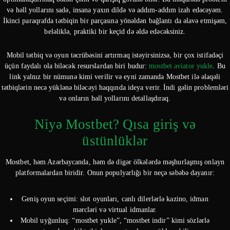
və həll yollarını sadə, insana yaxın dildə və addım-addım izah edəcəyəm.
İkinci paraqrafda tətbiqin bir parçasına yönəldən bağlantı da əlavə etmişəm,
beləliklə, praktiki bir keçid də əldə edəcəksiniz.
Mobil tətbiq və oyun təcrübəsini artırmaq istəyirsinizsə, bir çox istifadəçi
üçün faydalı ola biləcək resurslardan biri budur:
mostbet aviator yukle
. Bu
link yalnız bir nümunə kimi verilir və eyni zamanda Mostbet ilə əlaqəli
tətbiqlərin necə yüklənə biləcəyi haqqında ideya verir. İndi gəlin problemləri
və onların həll yollarını detallaşdıraq.
Niyə Mostbet? Qısa giriş və
üstünlüklər
Mostbet, həm Azərbaycanda, həm də digər ölkələrdə məşhurlaşmış onlayn
platformalardan biridir. Onun populyarlığı bir neçə səbəbə dayanır:
Geniş oyun seçimi: slot oyunları, canlı dilerlərlə kazino, idman
mərcləri və virtual idmanlar.
Mobil uyğunluq: “mostbet yukle”, “mostbet indir” kimi sözlərlə