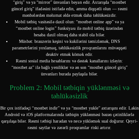
“giriş” və ya “mirror” ünvanları bəyan edir. Axtarışda “mostbet
güncel giriş” ifadəsini istifadə edin, amma diqqətli olun — rəsmi
mənbələrdən məlumat əldə etmək daha təhlükəsizdir.
Mobil tətbiq vasitəsilə daxil olun: “mostbet online app” və ya
“mostbet online login” funksiyası ilə mobil tətbiq üzərindən
hesaba daxil olmaq daha stabil ola bilər.
Müsbət: brauzerin keşini və kukilərini təmizləmək, DNS
parametrlərini yoxlamaq, təhlükəsizlik proqramlarını müvəqqəti
deaktiv etmək kömək edir.
Rəsmi sosial media hesablarını və dəstək kanallarını izləyin:
“mostbet az” ilə bağlı yeniliklər və ən son “mostbet güncel giriş”
ünvanları burada paylaşıla bilər.
Problem 2: Mobil tətbiqin yüklənməsi və
təhlükəsizlik
Bir çox istifadəçi “mostbet indir” və ya “mostbet yukle” axtarışını edir. Lakin
Android və iOS platformalarında tətbiqin yüklənməsi bəzən çətinliklərlə
qarşılaşa bilər. Rəsmi tətbiqi haradan və necə yükləmək sual doğurur. Qeyri-
rəsmi saytlar və zərərli proqramlar riski artırır.