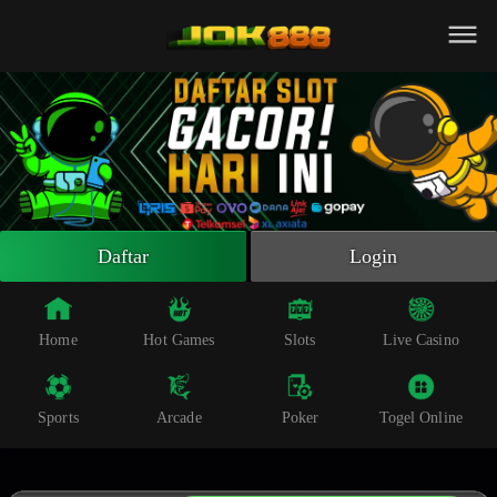
Beranda
Slot Online
Live Casino
Sportsbook
Arcade
Togel Online
Daftar
Login
Poker
Whatsapp
Home
Hot Games
Slots
Live Casino
Telegram
Sports
Arcade
Poker
Togel Online
Livechat