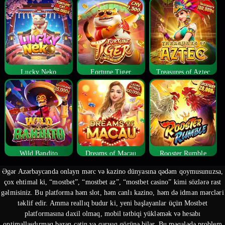
Lucky Neko
Fortune Tiger
Treasures of Aztec
Wild Bandito
Dreams of Macau
Rooster Rumble
Əgər Azərbaycanda onlayn mərc və kazino dünyasına qədəm qoymusunuzsa,
çox ehtimal ki, “mostbet”, “mostbet az”, “mostbet casino” kimi sözlərə rast
gəlmisiniz. Bu platforma həm slot, həm canlı kazino, həm də idman mərcləri
təklif edir. Amma reallıq budur ki, yeni başlayanlar üçün Mostbet
platformasına daxil olmaq, mobil tətbiqi yükləmək və hesabı
optimallaşdırmaq bəzən çətin və qarışıq görünə bilər. Bu məqalədə problem