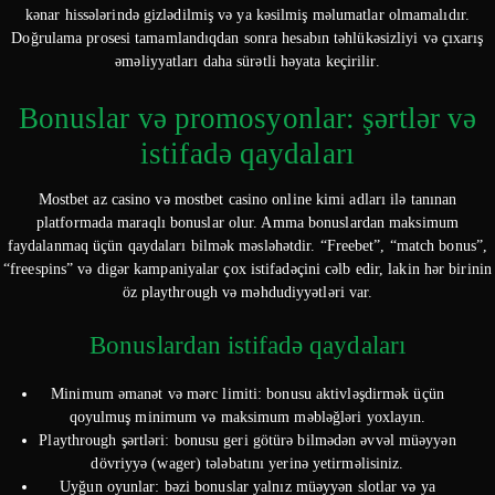
kənar hissələrində gizlədilmiş və ya kəsilmiş məlumatlar olmamalıdır.
Doğrulama prosesi tamamlandıqdan sonra hesabın təhlükəsizliyi və çıxarış
əməliyyatları daha sürətli həyata keçirilir.
Bonuslar və promosyonlar: şərtlər və
istifadə qaydaları
Mostbet az casino və mostbet casino online kimi adları ilə tanınan
platformada maraqlı bonuslar olur. Amma bonuslardan maksimum
faydalanmaq üçün qaydaları bilmək məsləhətdir. “Freebet”, “match bonus”,
“freespins” və digər kampaniyalar çox istifadəçini cəlb edir, lakin hər birinin
öz playthrough və məhdudiyyətləri var.
Bonuslardan istifadə qaydaları
Minimum əmanət və mərc limiti: bonusu aktivləşdirmək üçün
qoyulmuş minimum və maksimum məbləğləri yoxlayın.
Playthrough şərtləri: bonusu geri götürə bilmədən əvvəl müəyyən
dövriyyə (wager) tələbatını yerinə yetirməlisiniz.
Uyğun oyunlar: bəzi bonuslar yalnız müəyyən slotlar və ya