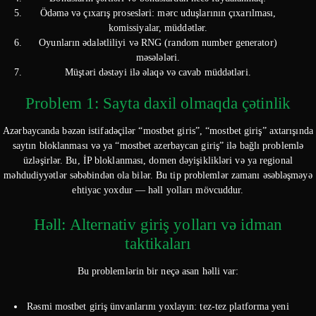
Ödəmə və çıxarış prosesləri: mərc uduşlarının çıxarılması,
komissiyalar, müddətlər.
Oyunların ədalətliliyi və RNG (random number generator)
məsələləri.
Müştəri dəstəyi ilə əlaqə və cavab müddətləri.
Problem 1: Sayta daxil olmaqda çətinlik
Azərbaycanda bəzən istifadəçilər “mostbet giris”, “mostbet giriş” axtarışında
saytın bloklanması və ya “mostbet azerbaycan giriş” ilə bağlı problemlə
üzləşirlər. Bu, İP bloklanması, domen dəyişiklikləri və ya regional
məhdudiyyətlər səbəbindən ola bilər. Bu tip problemlər zamanı əsəbləşməyə
ehtiyac yoxdur — həll yolları mövcuddur.
Həll: Alternativ giriş yolları və idman
taktikaları
Bu problemlərin bir neçə asan həlli var:
Rəsmi mostbet giriş ünvanlarını yoxlayın: tez-tez platforma yeni