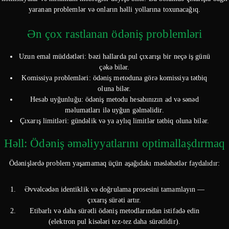
yaranan problemlər və onların həlli yollarına toxunacağıq.
Ən çox rastlanan ödəniş problemləri
Uzun emal müddətləri: bəzi hallarda pul çıxarışı bir neçə iş günü
çəkə bilər.
Komissiya problemləri: ödəniş metoduna görə komissiya tətbiq
oluna bilər.
Hesab uyğunluğu: ödəniş metodu hesabınızın ad və sənəd
məlumatları ilə uyğun gəlməlidir.
Çıxarış limitləri: gündəlik və ya aylıq limitlər tətbiq oluna bilər.
Həll: Ödəniş əməliyyatlarını optimallaşdırmaq
Ödənişlərdə problem yaşamamaq üçün aşağıdakı məsləhətlər faydalıdır:
Əvvəlcədən identiklik və doğrulama prosesini tamamlayın —
çıxarış sürəti artır.
Etibarlı və daha sürətli ödəniş metodlarından istifadə edin
(elektron pul kisələri tez-tez daha sürətlidir).