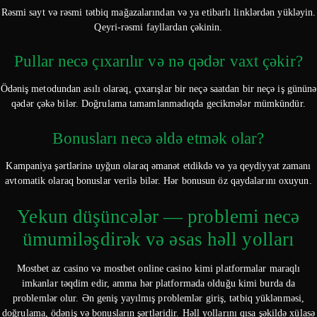
Rəsmi sayt və rəsmi tətbiq mağazalarından və ya etibarlı linklərdən yükləyin.
Qeyri-rəsmi fayllardan çəkinin.
Pullar necə çıxarılır və nə qədər vaxt çəkir?
Ödəniş metodundan asılı olaraq, çıxarışlar bir neçə saatdan bir neçə iş gününə
qədər çəkə bilər. Doğrulama tamamlanmadıqda gecikmələr mümkündür.
Bonusları necə əldə etmək olar?
Kampaniya şərtlərinə uyğun olaraq əmanət etdikdə və ya qeydiyyat zamanı
avtomatik olaraq bonuslar verilə bilər. Hər bonusun öz qaydalarını oxuyun.
Yekun düşüncələr — problemi necə
ümumiləşdirək və əsas həll yolları
Mostbet az casino və mostbet online casino kimi platformalar maraqlı
imkanlar təqdim edir, amma hər platformada olduğu kimi burda da
problemlər olur. Ən geniş yayılmış problemlər giriş, tətbiq yüklənməsi,
doğrulama, ödəniş və bonusların şərtləridir. Həll yollarını qısa şəkildə xülasə