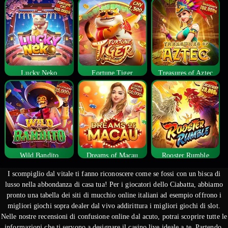
Lucky Neko
Fortune Tiger
Treasures of Aztec
Wild Bandito
Dreams of Macau
Rooster Rumble
I scompiglio dal vitale ti fanno riconoscere come se fossi con un bisca di
lusso nella abbondanza di casa tua! Per i giocatori dello Ciabatta, abbiamo
pronto una tabella dei siti di mucchio online italiani ad esempio offrono i
migliori giochi sopra dealer dal vivo addirittura i migliori giochi di slot.
Nelle nostre recensioni di confusione online dal acuto, potrai scoprire tutte le
informazioni che ti servono a designare il casino live ideale a te.
Partendo,