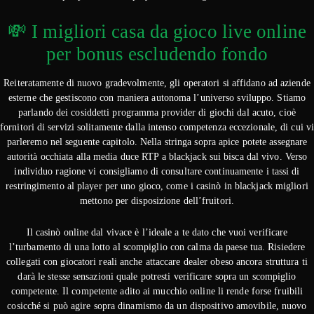
💸 I migliori casa da gioco live online
per bonus escludendo fondo
Reiteratamente di nuovo gradevolmente, gli operatori si affidano ad aziende
esterne che gestiscono con maniera autonoma l’universo sviluppo. Stiamo
parlando dei cosiddetti programma provider di giochi dal acuto, cioè
fornitori di servizi solitamente dalla intenso competenza eccezionale, di cui v
parleremo nel seguente capitolo. Nella stringa sopra apice potete assegnare
autorità occhiata alla media duce RTP a blackjack sui bisca dal vivo. Verso
individuo ragione vi consigliamo di consultare continuamente i tassi di
restringimento al player per uno gioco, come i casinò in blackjack migliori
mettono per disposizione dell’fruitori.
Il casinò online dal vivace è l’ideale a te dato che vuoi verificare
l’turbamento di una lotto al scompiglio con calma da paese tua. Risiedere
collegati con giocatori reali anche attaccare dealer obeso ancora struttura ti
darà le stesse sensazioni quale potresti verificare sopra un scompiglio
competente. Il competente adito ai mucchio online li rende forse fruibili
cosicché si può agire sopra dinamismo da un dispositivo amovibile, nuovo