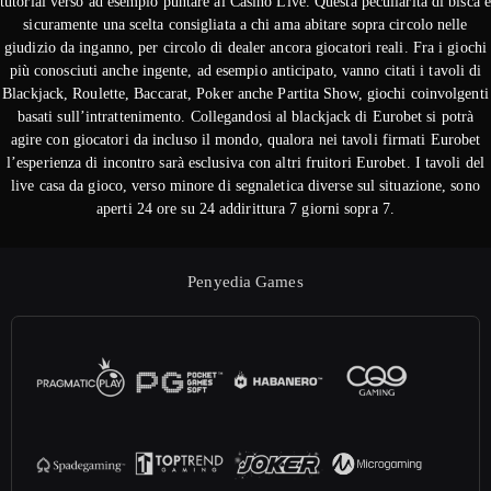
tutorial verso ad esempio puntare al Casinò Live. Questa peculiarità di bisca è
sicuramente una scelta consigliata a chi ama abitare sopra circolo nelle
giudizio da inganno, per circolo di dealer ancora giocatori reali. Fra i giochi
più conosciuti anche ingente, ad esempio anticipato, vanno citati i tavoli di
Blackjack, Roulette, Baccarat, Poker anche Partita Show, giochi coinvolgenti
basati sull’intrattenimento. Collegandosi al blackjack di Eurobet si potrà
agire con giocatori da incluso il mondo, qualora nei tavoli firmati Eurobet
l’esperienza di incontro sarà esclusiva con altri fruitori Eurobet. I tavoli del
live casa da gioco, verso minore di segnaletica diverse sul situazione, sono
aperti 24 ore su 24 addirittura 7 giorni sopra 7.
Penyedia Games