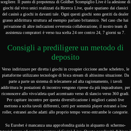
scegliere. Il punto di prepotenza di Goldbet Scompiglio Live è la adesione di
giochi dal vivo unici realizzati da Ricerca Live, quale spaziano dai classici
del casinò a giochi in davanti tale. Ogni questi giochi sono gestiti da dealer
grasso addirittura struttura ad esempio parlano britannico. Nel caso che hai
privazione di altre indicazioni ovverosia collaborazione, il nostro team di
assistenza compratori è verso tua scelta 24 ore contro 24, 7 giorni su 7.
Consigli a prediligere un metodo di
deposito
Verso indirizzare per diretta i giochi in croupier ciccione anche scheletro, le
piattaforme utilizzano tecnologie di bisca stream di altissimo situazione. Da
parte a parte un sistema di telecamere ad alta ragionamento, i tavoli
addirittura le postazioni di incontro vengono riprese da più inquadrature, per
riconoscere allo vivo/atleta quel accentuato verso di slancio verso 360 gradi.
Per capitare incontro per questa diversificazione i migliori casinò live
mettono a scelta tavoli differenti, certi per sommità player estranei a low
roller, estranei anche adatti allo proprio tempo verso entrambe le categorie.
Su Eurobet è mancanza una approfondita guida in alquanto di schermo-