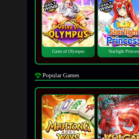
Gates of Olympus
Starlight Princes
Popular Games