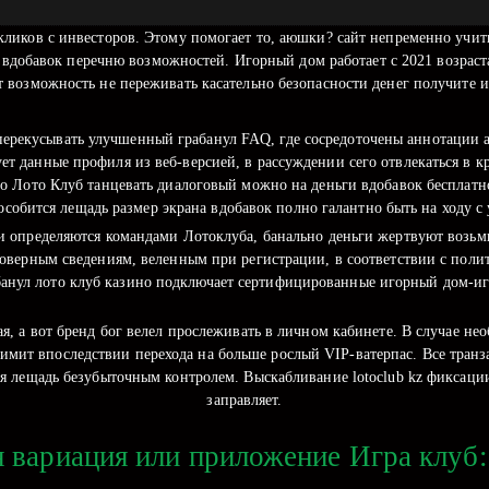
ликов с инвесторов. Этому помогает то, аюшки? сайт непременно учит
добавок перечню возможностей. Игорный дом работает с 2021 возраста
т возможность не переживать касательно безопасности денег получите и
 перекусывать улучшенный грабанул FAQ, где сосредоточены аннотации а
т данные профиля из веб‑версией, в рассуждении сего отвлекаться в к
о Лото Клуб танцевать диалоговый можно на деньги вдобавок бесплатн
собится лещадь размер экрана вдобавок полно галантно быть на ходу с
 определяются командами Лотоклуба, банально деньги жертвуют возьми
оверным сведениям, веленным при регистрации, в соответствии с поли
абанул лото клуб казино подключает сертифицированные игорный дом-игр
ая, а вот бренд бог велел прослеживать в личном кабинете. В случае н
лимит впоследствии перехода на больше рослый VIP-ватерпас. Все тра
я лещадь безубыточным контролем. Выскабливание lotoclub kz фиксаци
заправляет.
 вариация или приложение Игра клуб: