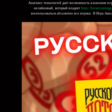
Анагенез технологий дает возможность казахским иг
онлайновый, который владеет
https://horsetraining
воспользоваться абсолютно все игроки. В Игра Ави