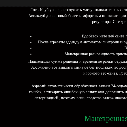
Лото Клуб успело выслужить массу положительных отк
Авиаклуб диалоговый более комфортным по навигации в
регулятора.
Сие дае
Вдобавок нате веб сайте
После агрегаты аддендум автоматом синхронизируе
В
Маневренная разновидность приспо
Наименьшая сумма решения и временные рамки отделки
Абсолютно все выплаты минуют без поблажек по дост
игорного веб-сайта. Гр
Аэрарий автоматически обрабатывает заявки 24/седьм
кэшбэк, затихарить ошибочную заявку али дополнить 
авторизацией, поэтому ваши средства задерживаютс
Маневренная