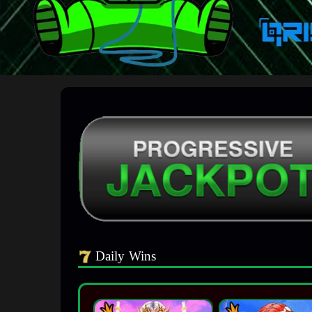
Daily Wins