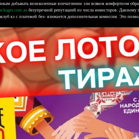
рокам добывать великолепные впечатлении зли всяком комфортном обра
packages.com.au
безупречной репутацией из числа инвесторов. Данному
аклуб кз с платежей без- взимается дополнительная комиссия. Это позв