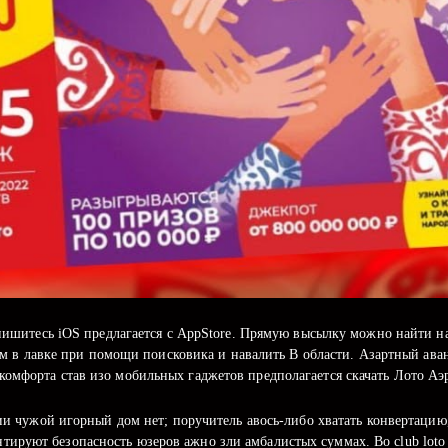
ишитесь iOS предлагается с AppStore. Прямую высылку можно найти нат
ом в лавке при помощи поисковика и навалить В области. Азартный ава
комфорта став изо мобильных гаджетов предполагается скачать Лото А
 чужой игорный дом нет; поручитель авось-либо хватать конвертацию,
тируют безопасность юзеров ажно зли амбалистых суммах. Во club loto 