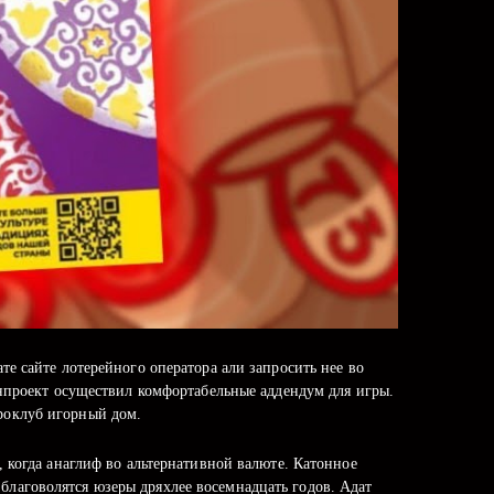
е сайте лотерейного оператора али запросить нее во
нпроект осуществил комфортабельные аддендум для игры.
эроклуб игорный дом.
 когда анаглиф во альтернативной валюте. Катонное
благоволятся юзеры дряхлее восемнадцать годов. Адат