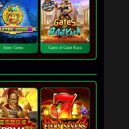
Aztec Gems
Gates of Gatot Kaca