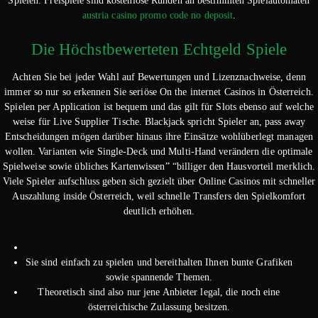
Spielen. Freispiele sind kostenlose Runden an bestimmten Spielautomaten
austria casino promo code no deposit
.
Die Höchstbewerteten Echtgeld Spiele
Achten Sie bei jeder Wahl auf Bewertungen und Lizenznachweise, denn
immer so nur so erkennen Sie seriöse On the internet Casinos in Österreich.
Spielen per Application ist bequem und das gilt für Slots ebenso auf welche
weise für Live Supplier Tische. Blackjack spricht Spieler an, pass away
Entscheidungen mögen darüber hinaus ihre Einsätze wohlüberlegt managen
wollen. Varianten wie Single-Deck und Multi-Hand verändern die optimale
Spielweise sowie übliches Kartenwissen” “billiger den Hausvorteil merklich.
Viele Spieler aufschluss geben sich gezielt über Online Casinos mit schneller
Auszahlung inside Österreich, weil schnelle Transfers den Spielkomfort
deutlich erhöhen.
Sie sind einfach zu spielen und bereithalten Ihnen bunte Grafiken
sowie spannende Themen.
Theoretisch sind also nur jene Anbieter legal, die noch eine
österreichische Zulassung besitzen.