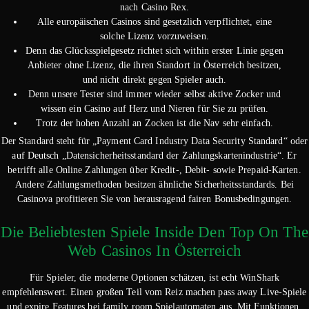
nach Casino Rex.
Alle europäischen Casinos sind gesetzlich verpflichtet, eine
solche Lizenz vorzuweisen.
Denn das Glücksspielgesetz richtet sich within erster Linie gegen
Anbieter ohne Lizenz, die ihren Standort in Österreich besitzen,
und nicht direkt gegen Spieler auch.
Denn unsere Tester sind immer wieder selbst aktive Zocker und
wissen ein Casino auf Herz und Nieren für Sie zu prüfen.
Trotz der hohen Anzahl an Zocken ist die Nav sehr einfach.
Der Standard steht für „Payment Card Industry Data Security Standard“ oder
auf Deutsch „Datensicherheitsstandard der Zahlungskartenindustrie“. Er
betrifft alle Online Zahlungen über Kredit-, Debit- sowie Prepaid-Karten.
Andere Zahlungsmethoden besitzen ähnliche Sicherheitsstandards. Bei
Casinova profitieren Sie von herausragend fairen Bonusbedingungen.
Die Beliebtesten Spiele Inside Den Top On The
Web Casinos In Österreich
Für Spieler, die moderne Optionen schätzen, ist echt WinShark
empfehlenswert. Einen großen Teil vom Reiz machen pass away Live-Spiele
und expire Features bei family room Spielautomaten aus. Mit Funktionen,