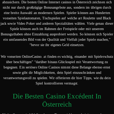
abzusichern. Die besten Online Internet casinos in Österreich zeichnen sich
nicht nur durch großzügige Bonusangebote aus, sondern im übrigen durch
eine breite Auswahl an modernen Spielen. Spieler können aus Hunderten
vonseiten Spielautomaten, Tischspielen auf welche art Roulette und Black
jack sowie Video Poker und anderen Spezialitäten wählen. Viele genau dieser
Spiele können auch im Rahmen der Freispiele oder mit unserem
Bonusguthaben ohne Einzahlung ausprobiert werden. So können sich Spieler
ein umfassendes Bild von der Qualität und Vielfalt jeder Spiele machen,”
“bevor sie ihr eigenes Geld einsetzen.
Wir vonseiten OnlineCasino. at finden es wichtig, einander mit Spielerschutz
über beschäftigen” “darüber hinaus Glücksspiel mit Verantwortung zu
begegnen. Ein seriöses Online Casinos nimmt diese Belange ebenso ernst
sowie gibt dir Möglichkeiten, dein Spiel einzuschränken und
verantwortungsvoll zu spielen. Wir offerieren dir hier Tipps, wie du dein
Spiel kontrollieren vermagst.
Die Besten Casino Excédent In
Österreich