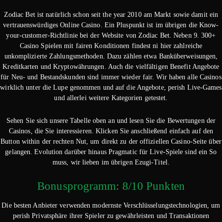
Zodiac Bet ist natürlich schon seit the year 2010 am Markt sowie damit ein
vertrauenswürdiges Online Casino. Ein Pluspunkt ist im übrigen die Know-
your-customer-Richtlinie bei der Website von Zodiac Bet. Neben 9. 300+
Casino Spielen mit fairen Konditionen findest ni hier zahlreiche
unkomplizierte Zahlungsmethoden. Dazu zählen etwa Banküberweisungen,
Kreditkarten und Kryptowährungen. Auch die vielfältigen Benefit Angebote
für Neu- und Bestandskunden sind immer wieder fair. Wir haben alle Casinos
wirklich unter die Lupe genommen und auf die Angebote, perish Live-Games
und allerlei weitere Kategorien getestet.
Sehen Sie sich unsere Tabelle oben an und lesen Sie die Bewertungen der
Casinos, die Sie interessieren. Klicken Sie anschließend einfach auf den
Button within der rechten Nut, um direkt zu der offiziellen Casino-Seite über
gelangen. Evolution darüber hinaus Pragmatic für Live-Spiele sind ein So
muss, wir lieben im übrigen Ezugi-Titel.
Bonusprogramm: 8/10 Punkten
Die besten Anbieter verwenden modernste Verschlüsselungstechnologien, um
perish Privatsphäre ihrer Spieler zu gewährleisten und Transaktionen