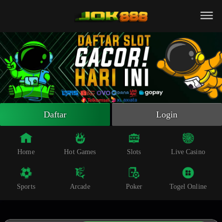
Beranda
Slot Online
Live Casino
Sportsbook
Arcade
Togel Online
Daftar
Login
Poker
Whatsapp
Home
Hot Games
Slots
Live Casino
Telegram
Sports
Arcade
Poker
Togel Online
Livechat