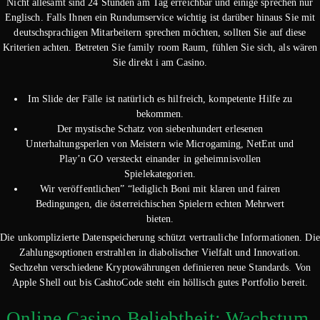
Nicht allesamt sind 24 Stunden am Tag erreichbar und einige sprechen nur
Englisch. Falls Ihnen ein Rundumservice wichtig ist darüber hinaus Sie mit
deutschsprachigen Mitarbeitern sprechen möchten, sollten Sie auf diese
Kriterien achten. Betreten Sie family room Raum, fühlen Sie sich, als wären
Sie direkt i am Casino.
Im Slide der Fälle ist natürlich es hilfreich, kompetente Hilfe zu
bekommen.
Der mystische Schatz von siebenhundert erlesenen
Unterhaltungsperlen von Meistern wie Microgaming, NetEnt und
Play’n GO versteckt einander in geheimnisvollen
Spielekategorien.
Wir veröffentlichen” “lediglich Boni mit klaren und fairen
Bedingungen, die österreichischen Spielern echten Mehrwert
bieten.
Die unkomplizierte Datenspeicherung schützt vertrauliche Informationen. Die
Zahlungsoptionen erstrahlen in diabolischer Vielfalt und Innovation.
Sechzehn verschiedene Kryptowährungen definieren neue Standards. Von
Apple Shell out bis CashtoCode steht ein höllisch gutes Portfolio bereit.
Online Casino Beliebtheit: Wachstum,