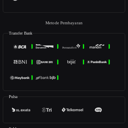
Metode Pembayaran
Transfer Bank
Pulsa