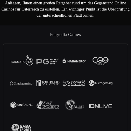
Anliegen, Ihnen einen großen Ratgeber rund um das Gegenstand Online
Casinos für Österreich zu erstellen. Ein wichtiger Punkt ist die Überprüfung
der unterschiedlichen Plattformen.
Penyedia Games