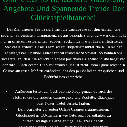
Angebote Und Spannende Trends Der
Glücksspielbranche!
Das Ziel unseres Teams ist, Ihnen die Casinoauswahl thus einfach wie
möglich zu gestalten. Transparenz ist uns besonders wichtig – wirklich nicht
nur in unseren Testberichten, sondern auch, indem wir Ihnen ehrlich zeigen,
wer diese erstellt. Unser Team schaut ungefiltert hinter die Kulissen der
angesagtesten Online-Casinos für österreichische Spieler. So können Sie
sicherstellen, dass Sie sowohl in expire positiven als ebenso in die negativen
Aspekte … den echten Einblick erhalten. Es ist nicht immer ganz leicht ein
Casino aufgrund Maß zu entdecken, das den persönlichen Ansprüchen und
Bedürfnissen entspricht.
Außerdem testen der Gastronomie Shop genau, ob auch die
Slots, sowie die anderen Casinospiele wie Roulette, Black jack
oder Poker mobil perfekt laufen.
Denn Anbieter vonseiten Online Casinos argumentieren,
Glücksspiel in EU-Ländern wie Österreich bereithalten zu
dürfen, solange sie eine gültige EU-Lizenz haben.