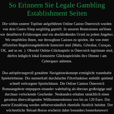
So Erinnern Sie Legale Gambling
Establishment Seiten
Die within unserer Topliste aufgeführten Online Casino Österreich wurden
von dem Gastro-Shop sorgfältig geprüft. In unseren Rezensionen auflösen
wir detaillierte Erfahrungen und ein abschließendes Urteil zu jedem Angebot.
Wir empfehlen Ihnen, nur throughout Casinos zu spielen, die von einer
offiziellen Regulierungsbehörde lizenziert sind (Malta, Gibraltar, Curaçao,
UK, and so on. ). Obwohl Online-Glücksspiele in Österreich legitimate sind,
dürfen lediglich lokal lizenzierte Glücksspielclubs ihre Dienste i am
Cyberspace anbieten.
Das aufopferungsvoll gestaltete Navigationskonzept ermöglicht traumhafte
Spielerlebnisse. Die meisterhaft durchdachte Filterfunktion enthüllt spielend
schnell verborgene Spielschätzen. Die Online Casinos Österreich
Bonusangebote entpuppen einander wahrhaftig als überaus großzügige und
durchaus verlockende Geschenke. Neukunden erhalten tatsächlich einen
geradezu überwältigenden Willkommensbonus von bis zu 120 Euro. Die
zweite Einzahlung werden selbstverständlich ebenfalls fürstlich belohnt. Der
wöchentliche Reload-Bonus erscheint dabei besonders bemerkenswert