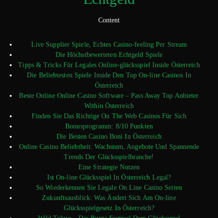
Content
Live Supplier Spiele, Echtes Casino-feeling Per Stream
Die Höchstbewerteten Echtgeld Spiele
Tipps & Tricks Für Legales Online-glücksspiel Inside Österreich
Die Beliebtesten Spiele Inside Den Top On-line Casinos In
Österreich
Beste Online Online Casino Software – Pass Away Top Anbieter
Within Österreich
Finden Sie Das Richtige On The Web Casinos Für Sich
Bonusprogramm: 8/10 Punkten
Die Besten Casino Boni In Österreich
Online Casino Beliebtheit: Wachstum, Angebote Und Spannende
Trends Der Glücksspielbranche!
Eine Strategie Nutzen
Ist On-line Glücksspiel In Österreich Legal?
So Wiederkennen Sie Legale On Line Casino Seiten
Zukunftsausblick: Was Ändert Sich Am On-line
Glücksspielgesetz In Österreich?