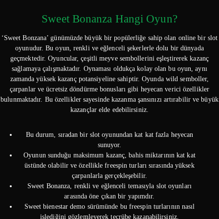
Sweet Bonanza Hangi Oyun?
‘Sweet Bonzana’ günümüzde büyük bir popülerliğe sahip olan online bir slot
oyunudur. Bu oyun, renkli ve eğlenceli şekerlerle dolu bir dünyada
geçmektedir. Oyuncular, çeşitli meyve sembollerini eşleştirerek kazanç
sağlamaya çalışmaktadır. Oynaması oldukça kolay olan bu oyun, aynı
zamanda yüksek kazanç potansiyeline sahiptir. Oyunda wild semboller,
çarpanlar ve ücretsiz döndürme bonusları gibi heyecan verici özellikler
bulunmaktadır. Bu özellikler sayesinde kazanma şansınızı artırabilir ve büyük
kazançlar elde edebilirsiniz.
Bu durum, sıradan bir slot oyunundan kat kat fazla heyecan
sunuyor.
Oyunun sunduğu maksimum kazanç, bahis miktarının kat kat
üstünde olabilir ve özellikle freespin turları sırasında yüksek
çarpanlarla gerçekleşebilir.
Sweet Bonanza, renkli ve eğlenceli temasıyla slot oyunları
arasında öne çıkan bir yapımdır.
Sweet bienestar demo sürümünde bu freespin turlarının nasıl
işlediğini gözlemleyerek tecrübe kazanabilirsiniz.