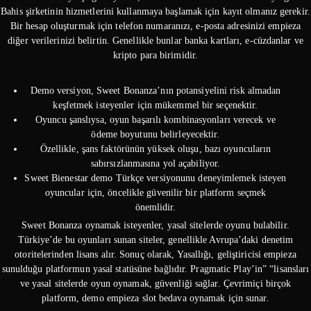
Bahis şirketinin hizmetlerini kullanmaya başlamak için kayıt olmanız gerekir.
Bir hesap oluşturmak için telefon numaranızı, e-posta adresinizi empieza
diğer verilerinizi belirtin. Genellikle bunlar banka kartları, e-cüzdanlar ve
kripto para birimidir.
Demo versiyon, Sweet Bonanza’nın potansiyelini risk almadan
keşfetmek isteyenler için mükemmel bir seçenektir.
Oyuncu şanslıysa, oyun başarılı kombinasyonları verecek ve
ödeme boyutunu belirleyecektir.
Özellikle, şans faktörünün yüksek oluşu, bazı oyuncuların
sabırsızlanmasına yol açabiliyor.
Sweet Bienestar demo Türkçe versiyonunu deneyimlemek isteyen
oyuncular için, öncelikle güvenilir bir platform seçmek
önemlidir.
Sweet Bonanza oynamak isteyenler, yasal sitelerde oyunu bulabilir.
Türkiye’de bu oyunları sunan siteler, genellikle Avrupa’daki denetim
otoritelerinden lisans alır. Sonuç olarak, Yasallığı, geliştiricisi empieza
sunulduğu platformun yasal statüsüne bağlıdır. Pragmatic Play’in” “lisansları
ve yasal sitelerde oyun oynamak, güvenliği sağlar. Çevrimiçi birçok
platform, demo empieza slot bedava oynamak için sunar.