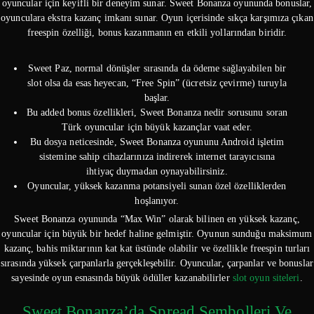
oyuncular için keyifli bir deneyim sunar. Sweet Bonanza oyununda bonuslar,
oyunculara ekstra kazanç imkanı sunar. Oyun içerisinde sıkça karşımıza çıkan
freespin özelliği, bonus kazanmanın en etkili yollarından biridir.
Sweet Paz, normal dönüşler sırasında da ödeme sağlayabilen bir
slot olsa da esas heyecan, “Free Spin” (ücretsiz çevirme) turuyla
başlar.
Bu added bonus özellikleri, Sweet Bonanza nedir sorusunu soran
Türk oyuncular için büyük kazançlar vaat eder.
Bu dosya neticesinde, Sweet Bonanza oyununu Android işletim
sistemine sahip cihazlarınıza indirerek internet tarayıcısına
ihtiyaç duymadan oynayabilirsiniz.
Oyuncular, yüksek kazanma potansiyeli sunan özel özelliklerden
hoşlanıyor.
Sweet Bonanza oyununda “Max Win” olarak bilinen en yüksek kazanç,
oyuncular için büyük bir hedef haline gelmiştir. Oyunun sunduğu maksimum
kazanç, bahis miktarının kat kat üstünde olabilir ve özellikle freespin turları
sırasında yüksek çarpanlarla gerçekleşebilir. Oyuncular, çarpanlar ve bonuslar
sayesinde oyun esnasında büyük ödüller kazanabilirler
slot oyun siteleri
.
Sweet Bonanza’da Spread Sembolleri Ve