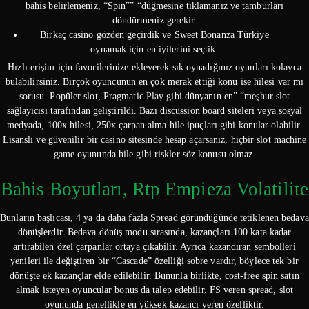
bahis belirlemeniz, “Spin”” “düğmesine tıklamanız ve tamburları
döndürmeniz gerekir.
Birkaç casino gözden geçirdik ve Sweet Bonanza Türkiye
oynamak için en iyilerini seçtik.
Hızlı erişim için favorilerinize ekleyerek sık oynadığınız oyunları kolayca
bulabilirsiniz. Birçok oyuncunun en çok merak ettiği konu ise hilesi var mı
sorusu. Popüler slot, Pragmatic Play gibi dünyanın en” “meşhur slot
sağlayıcısı tarafından geliştirildi. Bazı discussion board siteleri veya sosyal
medyada, 100x hilesi, 250x çarpan alma hile ipuçları gibi konular olabilir.
Lisanslı ve güvenilir bir casino sitesinde hesap açarsanız, hiçbir slot machine
game oyununda hile gibi riskler söz konusu olmaz.
Bahis Boyutları, Rtp Empieza Volatilite
Bunların başlıcası, 4 ya da daha fazla Spread göründüğünde tetiklenen bedava
dönüşlerdir. Bedava dönüş modu sırasında, kazançları 100 kata kadar
artırabilen özel çarpanlar ortaya çıkabilir. Ayrıca kazandıran sembolleri
yenileri ile değiştiren bir “Cascade” özelliği sobre vardır, böylece tek bir
dönüşte ek kazançlar elde edilebilir. Bununla birlikte, cost-free spin satın
almak isteyen oyuncular bonus da talep edebilir. FS veren spread, slot
oyununda genellikle en yüksek kazancı veren özelliktir.