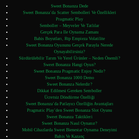
Sweet Bonanza Dede
Sweet Bonanza’da Scatter Sembolleri Ve Özellikleri
Pragmatic Play
Semboller – Meyveler Ve Tatlılar
Gerçek Para Ile Oynama Zamanı
Bahis Boyutları, Rtp Empieza Volatilite
Sweet Bonanza Oyununu Gerçek Parayla Nerede
Oynayabilirsiniz?
Sürdürülebilir Tarım Ve Yerel Ürünler – Neden Önemli?
Sweet Bonanza Hangi Oyun?
Sweet Bonanza Pragmatic Enjoy Nedir?
Sweet Bonanza 1000 Demo
Sweet Bonanza Nelerdir?
Dikkat Edilmesi Gereken Semboller
Ücretsiz Döndürme Özelliği
Sweet Bonanza’da Patlayıcı Özelliğin Avantajları
Pragmatic Play’den Sweet Bonanza Slot Oyunu
Sweet Bonanza Taktikleri
Sweet Bonanza Nasıl Oynanır?
Mobil Cihazlarda Sweet Bienestar Oynama Deneyimi
Bahis Ve Kazanç