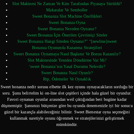
Slot Makinesi Ne Zaman Ve Kim Tarafından Piyasaya Sürüldü?
Makaralar Ve Semboller
Sweet Bonanza Slot Machine Özellikleri
Sweet Bonanza Oyna
Sweet Bonanza Nereden Oynanır?
Sweet Bonanza İçin Önerilen Çevrimiçi Siteler
Sweet Bonanza Hangi Siteden Oynanır?” “[newline]sweet
Bonanza Oyununda Kazanma Stratejileri
Sweet Bonanza Oynamaya Nasıl Başlanır Ve Bonus Kazanılır?
Slot Makinesinde Yeniden Döndürme Var Mı?
‘sweet Bonanza’nın Yasal Durumu Nelerdir?
Sweet Bonanza Nasıl Oyunlr?
Rtp, Ödemeler Ve Oynaklık
Sweet bonanza nedir sorusu elbette ilk kez oyunu oynayacakların sorduğu bir
soru. Şunu belirtelim ki on-line slot çeşitleri içinde hala güzel bir oyundur.
Favori oynanan oyunlar arasından weil çıktığından beri bugüne kadar
düşmemiştir. Şansınızı bütçenize göre bu oyunda denemenizle iyi bir sonucu
güzel bir kazançla alabileceğiniz bilinir. Sweet Bienestar oyna seçeneğini
kullanmak suretiyle oyunu öğrenmek ve stratejilerinizi geliştirmek
mümkündür.