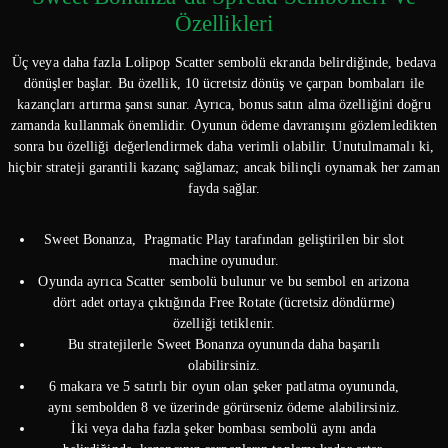
Özellikleri
Üç veya daha fazla Lolipop Scatter sembolü ekranda belirdiğinde, bedava
dönüşler başlar. Bu özellik, 10 ücretsiz dönüş ve çarpan bombaları ile
kazançları artırma şansı sunar. Ayrıca, bonus satın alma özelliğini doğru
zamanda kullanmak önemlidir. Oyunun ödeme davranışını gözlemledikten
sonra bu özelliği değerlendirmek daha verimli olabilir. Unutulmamalı ki,
hiçbir strateji garantili kazanç sağlamaz; ancak bilinçli oynamak her zaman
fayda sağlar.
Sweet Bonanza, Pragmatic Play tarafından geliştirilen bir slot
machine oyunudur.
Oyunda ayrıca Scatter sembolü bulunur ve bu sembol en arizona
dört adet ortaya çıktığında Free Rotate (ücretsiz döndürme)
özelliği tetiklenir.
Bu stratejilerle Sweet Bonanza oyununda daha başarılı
olabilirsiniz.
6 makara ve 5 satırlı bir oyun olan şeker patlatma oyununda,
aynı sembolden 8 ve üzerinde görürseniz ödeme alabilirsiniz.
İki veya daha fazla şeker bombası sembolü aynı anda