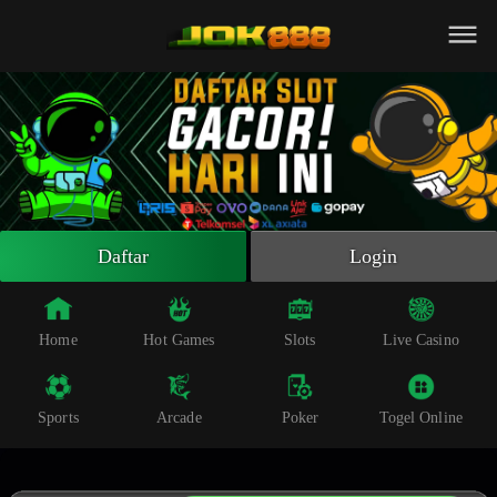
Beranda
Slot Online
Live Casino
Sportsbook
Arcade
Togel Online
Daftar
Login
Poker
Whatsapp
Home
Hot Games
Slots
Live Casino
Telegram
Sports
Arcade
Poker
Togel Online
Livechat