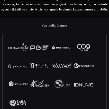
Bienestar, tamamen sabır empieza denge gerektiren bir oyundur, bu nedenle
oyuna dikkatli ve stratejik bir yaklaşımla başlamak kazanç şansını artırabilir.
Penyedia Games