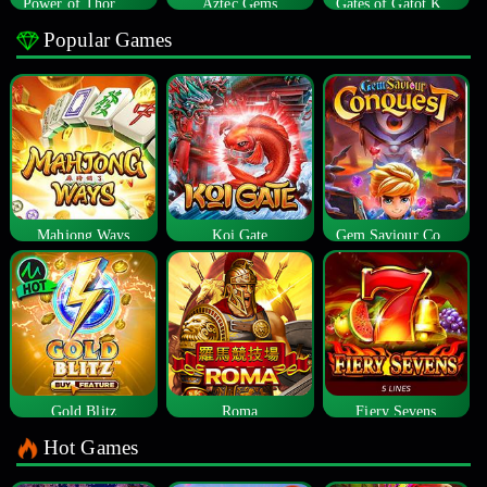
Power of Thor Megaways
Aztec Gems
Gates of Gatot Kaca
Popular Games
Mahjong Ways
Koi Gate
Gem Saviour Conquest
Gold Blitz
Roma
Fiery Sevens
Hot Games