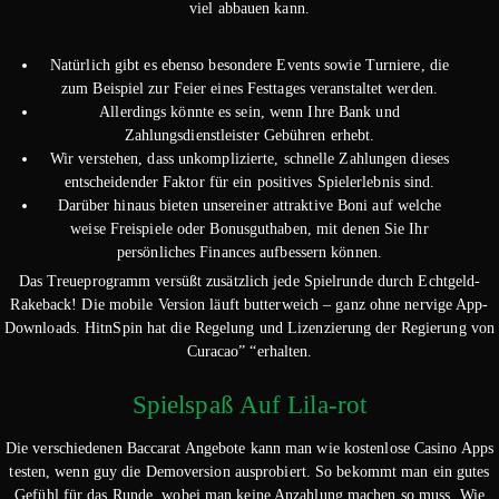
viel abbauen kann.
Natürlich gibt es ebenso besondere Events sowie Turniere, die
zum Beispiel zur Feier eines Festtages veranstaltet werden.
Allerdings könnte es sein, wenn Ihre Bank und
Zahlungsdienstleister Gebühren erhebt.
Wir verstehen, dass unkomplizierte, schnelle Zahlungen dieses
entscheidender Faktor für ein positives Spielerlebnis sind.
Darüber hinaus bieten unsereiner attraktive Boni auf welche
weise Freispiele oder Bonusguthaben, mit denen Sie Ihr
persönliches Finances aufbessern können.
Das Treueprogramm versüßt zusätzlich jede Spielrunde durch Echtgeld-
Rakeback! Die mobile Version läuft butterweich – ganz ohne nervige App-
Downloads. HitnSpin hat die Regelung und Lizenzierung der Regierung von
Curacao” “erhalten.
Spielspaß Auf Lila-rot
Die verschiedenen Baccarat Angebote kann man wie kostenlose Casino Apps
testen, wenn guy die Demoversion ausprobiert. So bekommt man ein gutes
Gefühl für das Runde, wobei man keine Anzahlung machen so muss. Wie