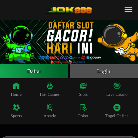
Beranda
Slot Online
Live Casino
Sportsbook
Arcade
Togel Online
Daftar
Login
Poker
Whatsapp
Home
Hot Games
Slots
Live Casino
Telegram
Sports
Arcade
Poker
Togel Online
Livechat