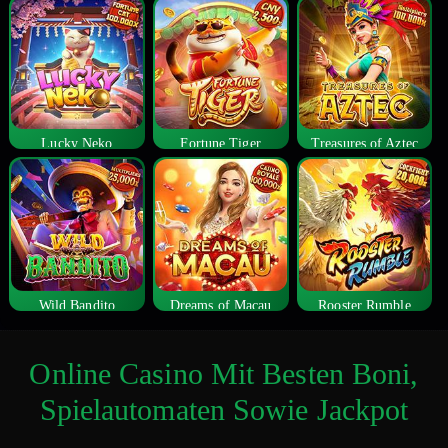
Lucky Neko
Fortune Tiger
Treasures of Aztec
Wild Bandito
Dreams of Macau
Rooster Rumble
Online Casino Mit Besten Boni,
Spielautomaten Sowie Jackpot