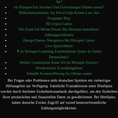
An?
Ist Hitnspin Ein Seriöses Und Zuverlässiges Online-casino?
Willkommensbonus: Im Portal Geht Keiner Leer Aus
Pragmatic Play
Hit’n’spin Casino
Wie Kann Ich Meine Person Bei Hitnspin Anmelden?
Zahlungsmethoden
Design Ebenso Navigation Bei Hitnspin Casino
Live Spielerlebnis
❓ Ist Hitnspin Gambling Establishment Sicher In Outfit
Datenschutz?
Welche Casinospiele Kann Ich Im Hitnspin Zocken?
Wöchentliche Einzahlungsboni
Schnelle Kontoeröffnung Im Online-casino
Bei Fragen oder Problemen steht deutschen Spielern ein vielseitiges
Hilfsangebot zur Verfügung. Sämtliche Transaktionen unter HitnSpins
werden durch höchsten Sicherheitsstandards durchgeführt, um den Sicherheit
Ihrer persönlichen und finanziellen Daten zu gewährleisten. Bei HitnSpins
haben deutsche Zocker Zugriff auf varied benutzerfreundliche
Zahlungsmöglichkeiten.