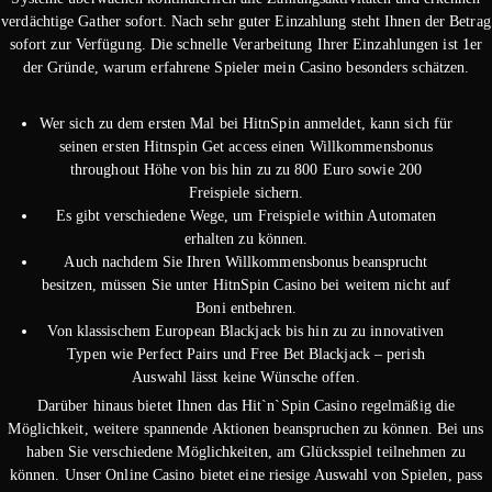
verdächtige Gather sofort. Nach sehr guter Einzahlung steht Ihnen der Betrag
sofort zur Verfügung. Die schnelle Verarbeitung Ihrer Einzahlungen ist 1er
der Gründe, warum erfahrene Spieler mein Casino besonders schätzen.
Wer sich zu dem ersten Mal bei HitnSpin anmeldet, kann sich für
seinen ersten Hitnspin Get access einen Willkommensbonus
throughout Höhe von bis hin zu zu 800 Euro sowie 200
Freispiele sichern.
Es gibt verschiedene Wege, um Freispiele within Automaten
erhalten zu können.
Auch nachdem Sie Ihren Willkommensbonus beansprucht
besitzen, müssen Sie unter HitnSpin Casino bei weitem nicht auf
Boni entbehren.
Von klassischem European Blackjack bis hin zu zu innovativen
Typen wie Perfect Pairs und Free Bet Blackjack – perish
Auswahl lässt keine Wünsche offen.
Darüber hinaus bietet Ihnen das Hit`n`Spin Casino regelmäßig die
Möglichkeit, weitere spannende Aktionen beanspruchen zu können. Bei uns
haben Sie verschiedene Möglichkeiten, am Glücksspiel teilnehmen zu
können. Unser Online Casino bietet eine riesige Auswahl von Spielen, pass