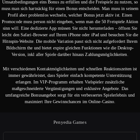
Umsatzbedingungen eins Bonus zu erfüllen und die Freispiele zu nutzen, so
muss man sich hartnäckig für einen Bonus entscheiden. Man muss in seinem
Profil aber problemlos wechseln, welcher Bonus jetzt aktiv ist. Einen
Promocode muss person nicht eingeben, wenn man die 50 Freispiele Aktion
sinn will. Eine dedizierte App müssen Sie nicht herunterladen – öffnen Sie
leicht den Safari-Browser auf Ihrem iPhone oder iPad und besuchen Sie die
Hitnspin-Website. Die mobile Variation passt sich nicht aufgefordert Ihrem
Bildschirm the und bietet expire gleichen Funktionen wie die Desktop-
Version, inkl aller Spiele darüber hinaus Zahlungsmöglichkeiten.
Mit verschiedenen Kontaktmöglichkeiten und schnellen Reaktionszeiten ist
immer gewährleistet, dass Spieler einfach kompetente Unterstützung
erlangen. Im VIP-Programm erhalten Vielspieler zusätzliche
maßgeschneiderte Vergünstigungen und exklusive Angebote. Das
umfangreiche Bonusangebot sorgt für ein verbessertes Spielerlebnis und
maximiert Ihre Gewinnchancen im Online-Casino.
Penyedia Games