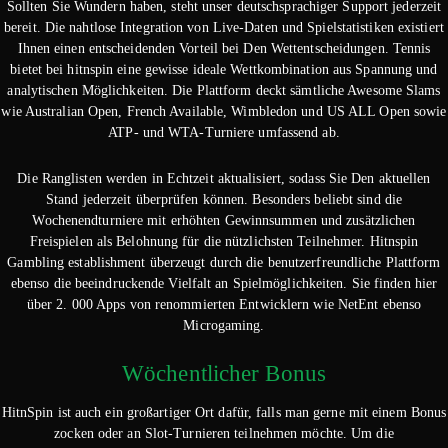
Sollten Sie Wundern haben, steht unser deutschsprachiger Support jederzeit
bereit. Die nahtlose Integration von Live-Daten und Spielstatistiken existiert
Ihnen einen entscheidenden Vorteil bei Den Wettentscheidungen. Tennis
bietet bei hitnspin eine gewisse ideale Wettkombination aus Spannung und
analytischen Möglichkeiten. Die Plattform deckt sämtliche Awesome Slams
wie Australian Open, French Available, Wimbledon und US ALL Open sowie
ATP- und WTA-Turniere umfassend ab.
Die Ranglisten werden in Echtzeit aktualisiert, sodass Sie Den aktuellen
Stand jederzeit überprüfen können. Besonders beliebt sind die
Wochenendturniere mit erhöhten Gewinnsummen und zusätzlichen
Freispielen als Belohnung für die nützlichsten Teilnehmer. Hitnspin
Gambling establishment überzeugt durch die benutzerfreundliche Plattform
ebenso die beeindruckende Vielfalt an Spielmöglichkeiten. Sie finden hier
über 2. 000 Apps von renommierten Entwicklern wie NetEnt ebenso
Microgaming.
Wöchentlicher Bonus
HitnSpin ist auch ein großartiger Ort dafür, falls man gerne mit einem Bonus
zocken oder an Slot-Turnieren teilnehmen möchte. Um die