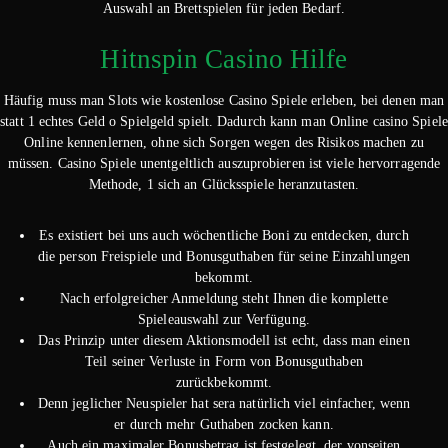
Auswahl an Brettspielen für jeden Bedarf.
Hitnspin Casino Hilfe
Häufig muss man Slots wie kostenlose Casino Spiele erleben, bei denen man
statt 1 echtes Geld o Spielgeld spielt. Dadurch kann man Online casino Spiele
Online kennenlernen, ohne sich Sorgen wegen des Risikos machen zu
müssen. Casino Spiele unentgeltlich auszuprobieren ist viele hervorragende
Methode, 1 sich an Glücksspiele heranzutasten.
Es existiert bei uns auch wöchentliche Boni zu entdecken, durch
die person Freispiele und Bonusguthaben für seine Einzahlungen
bekommt.
Nach erfolgreicher Anmeldung steht Ihnen die komplette
Spieleauswahl zur Verfügung.
Das Prinzip unter diesem Aktionsmodell ist echt, dass man einen
Teil seiner Verluste in Form von Bonusguthaben
zurückbekommt.
Denn jeglicher Neuspieler hat sera natürlich viel einfacher, wenn
er durch mehr Guthaben zocken kann.
Auch ein maximaler Bonusbetrag ist festgelegt, der vonseiten