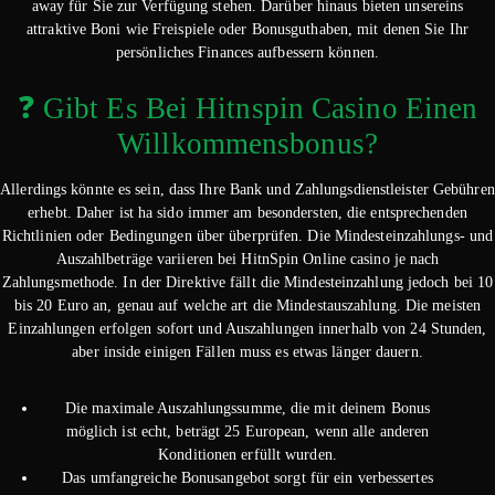
away für Sie zur Verfügung stehen. Darüber hinaus bieten unsereins
attraktive Boni wie Freispiele oder Bonusguthaben, mit denen Sie Ihr
persönliches Finances aufbessern können.
❓ Gibt Es Bei Hitnspin Casino Einen
Willkommensbonus?
Allerdings könnte es sein, dass Ihre Bank und Zahlungsdienstleister Gebühren
erhebt. Daher ist ha sido immer am besondersten, die entsprechenden
Richtlinien oder Bedingungen über überprüfen. Die Mindesteinzahlungs- und
Auszahlbeträge variieren bei HitnSpin Online casino je nach
Zahlungsmethode. In der Direktive fällt die Mindesteinzahlung jedoch bei 10
bis 20 Euro an, genau auf welche art die Mindestauszahlung. Die meisten
Einzahlungen erfolgen sofort und Auszahlungen innerhalb von 24 Stunden,
aber inside einigen Fällen muss es etwas länger dauern.
Die maximale Auszahlungssumme, die mit deinem Bonus
möglich ist echt, beträgt 25 European, wenn alle anderen
Konditionen erfüllt wurden.
Das umfangreiche Bonusangebot sorgt für ein verbessertes