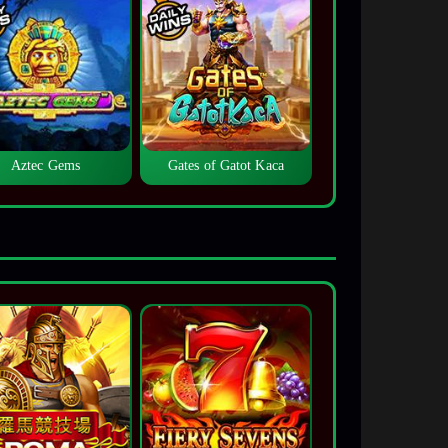
Aztec Gems
Gates of Gatot Kaca