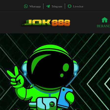
Whatsapp
Telegram
Livechat
BERAN