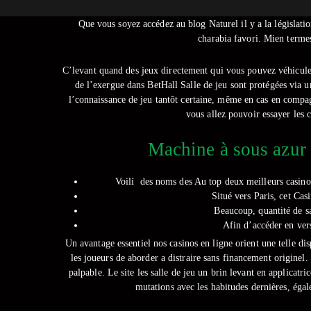
Que vous soyez accédez au blog Naturel il y a la législatio
charabia favori. Mien termes
C’levant quand des jeux directement qui vous pouvez véhicule
de l’exergue dans BetHall Salle de jeu sont protégées via 
l’connaissance de jeu tantôt certaine, même en cas en compag
vous allez pouvoir essayer les 
Machine à sous azur g
Voilí des noms des Au top deux meilleurs casino
Situé vers Paris, cet Ca
Beaucoup, quantité de sal
Afin d’accéder en vers
Un avantage essentiel nos casinos en ligne orient une telle d
les joueurs de aborder a distraire sans financement originel
palpable. Le site les salle de jeu un brin levant en applicat
mutations avec les habitudes dernières, éga