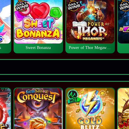
s
Sweet Bonanza
Power of Thor Megaways