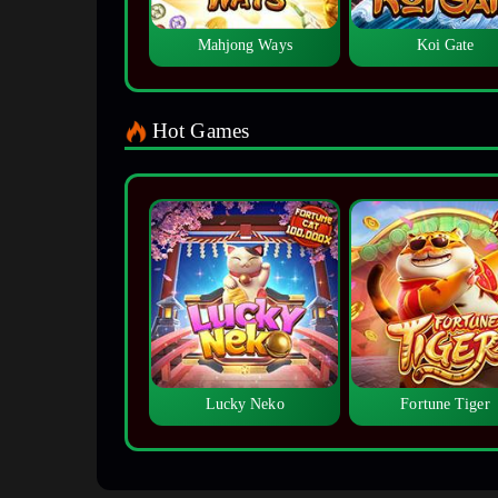
Mahjong Ways
Koi Gate
Hot Games
Lucky Neko
Fortune Tiger