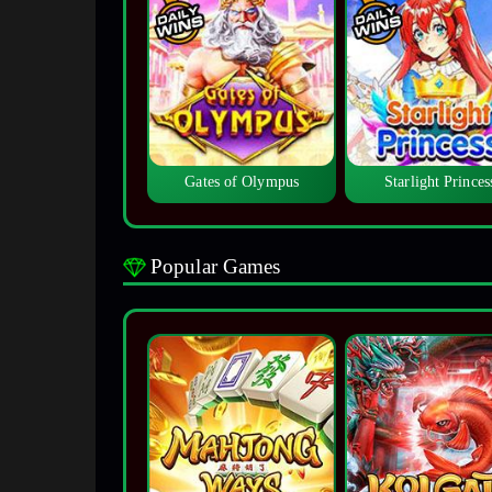
Gates of Olympus
Starlight Princes
Popular Games