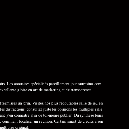
its. Les annuaires spécialisés pareillement joueraucasino.com
excellente gloire en art de marketing et de transparence.
fermisses un brin. Visitez nos plus redoutables salle de jeu en
distractions, consultez juste les opinions les multiples salle
nt )’en connaitre afin de toi-même publier. Du synthèse leurs
 comment focaliser un réunion. Certain smart de credits a son
ultiples original.