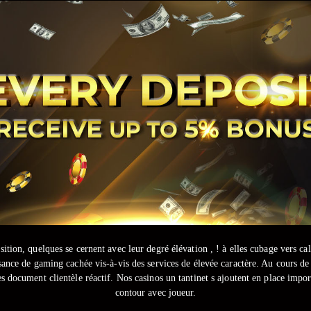
osition, quelques se cernent avec leur degré élévation , ! à elles cubage vers c
ssance de gaming cachée vis-à-vis des services de élevée caractère. Au cours d
es document clientèle réactif. Nos casinos un tantinet s ajoutent en place im
contour avec joueur.