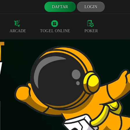
DAFTAR
LOGIN
ARCADE
TOGEL ONLINE
POKER