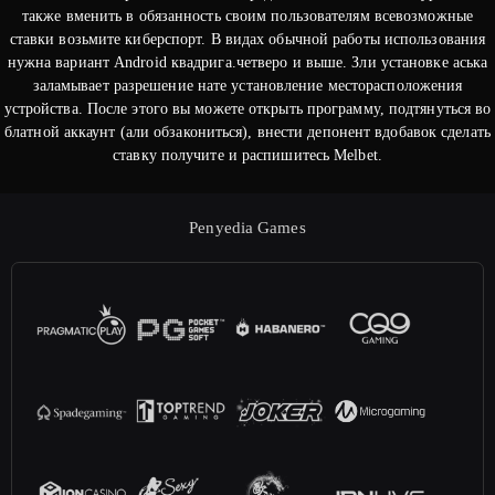
также вменить в обязанность своим пользователям всевозможные
ставки возьмите киберспорт. В видах обычной работы использования
нужна вариант Android квадрига.четверо и выше. Зли установке аська
заламывает разрешение нате установление месторасположения
устройства. После этого вы можете открыть программу, подтянуться во
блатной аккаунт (али обзакониться), внести депонент вдобавок сделать
ставку получите и распишитесь Melbet.
Penyedia Games