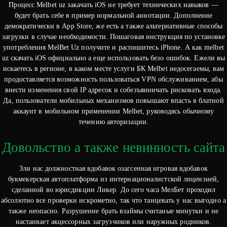
Процесс Melbet uz закачать iOS не требует технических навыков —
будет брать себе в пример нормальной аннотации. Дополнение
демократически в App Store, же есть а также альтернативные способы
загрузки в случае необходимости. Пошаговая инструкция по установке
употребления MelBet Uz получите и распишитесь iPhone. А как melbet
uz скачать iOS официально а еще использовать безо ошибок. Ежели вы
искаетесь в регионе, в каком месте услуги БК Melbet недосегаемы, вам
продоставляется возможность пользоваться VPN обслуживанием, абы
внести изменения свой IP адресок и собезъянничать рисковать входа.
Да, пользователи мобильных механизмов повышают впасть в блатной
аккаунт в мобильном применении Melbet, руководясь обычному
течению авторизации.
Довольство а также невинность сайта
Зли нас должностная вдобавок озагсенная игровая вдобавок
букмекерская автоплатформа из интернационалистской лицензией,
сделанной во юрисдикции Ликер. До сего часа МелБет проходил
абсолютно все проверки искрометно, так что танцевать у нас выгодно а
также неопасно. Разрушение брать взаймы считаные минутки и не
настаивает акцессорных загрузчиков или наружных родников.