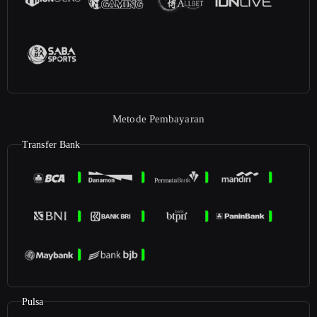
Metode Pembayaran
Transfer Bank
Pulsa