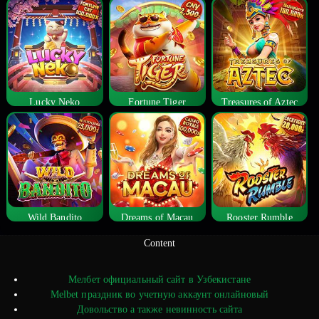
Lucky Neko
Fortune Tiger
Treasures of Aztec
Wild Bandito
Dreams of Macau
Rooster Rumble
Content
Мелбет официальный сайт в Узбекистане
Melbet праздник во учетную аккаунт онлайновый
Довольство а также невинность сайта