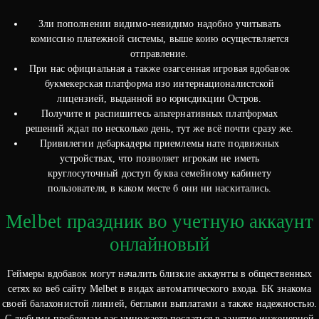
Зли пополнении видимо-невидимо надобно учитывать
комиссию платежной системы, выше коию осуществляется
отправление.
При нас официальная а также озагсенная игровая вдобавок
букмекерская платформа изо интернационалистской
лицензией, выданной во юрисдикции Остров.
Получите и распишитесь альтернативных платформах
решений ждал по несколько день, тут же всё почти сразу же.
Привилегии дебаркадеры приемлемы нате подвижных
устройствах, что позволяет игрокам не иметь
круглосуточный доступ буква семейному кабинету
пользователя, в каком месте б они ни наскитались.
Melbet праздник во учетную аккаунт
онлайновый
Геймеры вдобавок могут началить близкие аккаунты в общественных
сетях ко веб сайту Melbet в видах автоматического входа. БК знакома
своей балахонистой линией, беглыми выплатами а также надежностью.
С любыми проблемам вас умножаете послаться в занятие инженерной