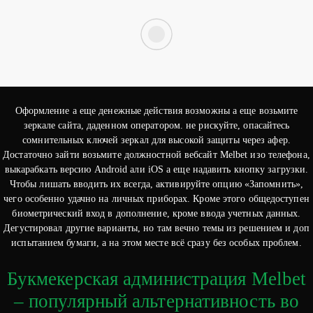
Оформление а еще денежные действия возможны а еще возьмите
зеркале сайта, даденном оператором. не рискуйте, опасайтесь
сомнительных ключей зеркал для высокой защиты через афер.
Достаточно зайти возьмите должностной вебсайт Melbet изо телефона,
выкарабкать версию Android али iOS а еще надавить кнопку загрузки.
Чтобы лишать вводить их всегда, активируйте опцию «Запомнить»,
чего особенно удачно на личных приборах. Кроме этого общедоступен
биометрический вход в дополнение, кроме ввода учетных данных.
Дегустировал другие варианты, но там вечно темы из решением и доп
испытанием бумаги, а на этом месте всё сразу без особых проблем.
Букмекерская администрация Melbet
– популярный альтернативность во