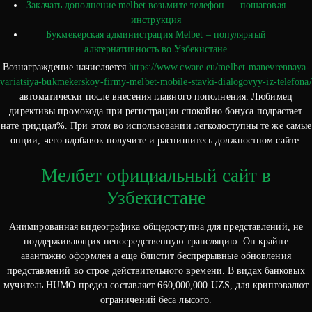
Закачать дополнение melbet возьмите телефон — пошаговая
инструкция
Букмекерская администрация Melbet – популярный
альтернативность во Узбекистане
Вознаграждение начисляется
https://www.cware.eu/melbet-manevrennaya-
variatsiya-bukmekerskoy-firmy-melbet-mobile-stavki-dialogovyy-iz-telefona/
автоматически после внесения главного пополнения.
Любимец
директивы промокода при регистрации спокойно бонуса подрастает
нате тридцал%. При этом во использовании легкодоступны те же самые
опции, чего вдобавок получите и распишитесь должностном сайте.
Мелбет официальный сайт в
Узбекистане
Анимированная видеографика общедоступна для представлений, не
поддерживающих непосредственную трансляцию. Он крайне
авантажно оформлен а еще блистит беспрерывные обновления
представлений во строе действительного времени. В видах банковых
мучитель HUMO предел составляет 660,000,000 UZS, для криптовалют
ограничений беса лысого.