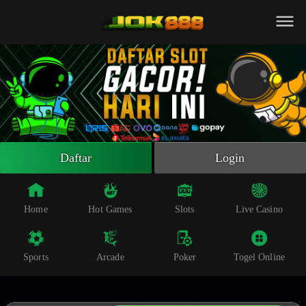
Beranda
Slot Online
Live Casino
Sportsbook
Arcade
Togel Online
Daftar
Login
Poker
Whatsapp
Home
Hot Games
Slots
Live Casino
Telegram
Sports
Arcade
Poker
Togel Online
Livechat