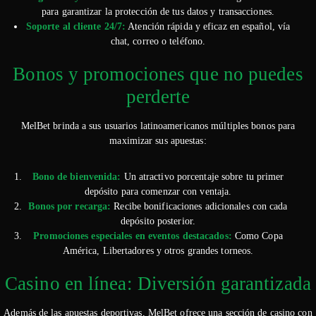
para garantizar la protección de tus datos y transacciones.
Soporte al cliente 24/7:
Atención rápida y eficaz en español, vía
chat, correo o teléfono.
Bonos y promociones que no puedes
perderte
MelBet brinda a sus usuarios latinoamericanos múltiples bonos para
maximizar sus apuestas:
Bono de bienvenida:
Un atractivo porcentaje sobre tu primer
depósito para comenzar con ventaja.
Bonos por recarga:
Recibe bonificaciones adicionales con cada
depósito posterior.
Promociones especiales en eventos destacados:
Como Copa
América, Libertadores y otros grandes torneos.
Casino en línea: Diversión garantizada
Además de las apuestas deportivas, MelBet ofrece una sección de casino con