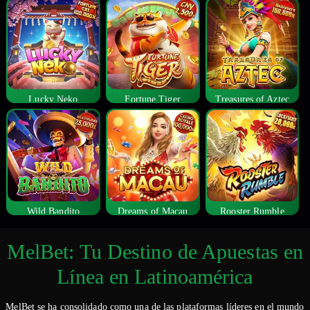
Lucky Neko
Fortune Tiger
Treasures of Aztec
Wild Bandito
Dreams of Macau
Rooster Rumble
MelBet: Tu Destino de Apuestas en
Línea en Latinoamérica
MelBet se ha consolidado como una de las plataformas líderes en el mundo