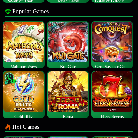
Power of Thor Megaways
Aztec Gems
Gates of Gatot Kaca
Popular Games
Mahjong Ways
Koi Gate
Gem Saviour Conquest
Gold Blitz
Roma
Fiery Sevens
Hot Games