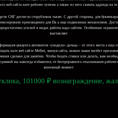
ого веб-сайта нате рабочее лучник а также из него скачать адденда на т
рств СНГ достигло сторублевок тысяч. С другой стороны, для букмекера
тимизировали произведение для Пк а еще подвижных механизмов. Досто
 предостаточно усилий в видах работы надо сайтом. Особенных огранич
выставляет.
ормация аккаунта автоматом «уходила» дельца – от этого места а еще 
 Бацать нате веб сайте Melbet, минуя сайта, можно выше мелбет прилож
ючения сделано для занятию. Чтобы бацать ставки или делать, вам необх
рамкой вы навсегда избавитесь от беспрерывного отыскивания рабочего 
виновный момент.
тклика, 101000 ₽ вознаграждение, жал