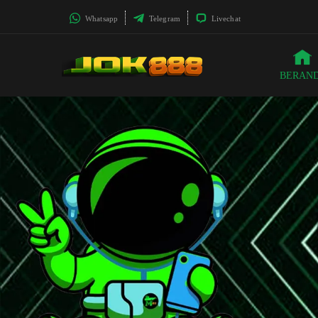
Whatsapp
Telegram
Livechat
BERAN