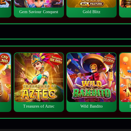
Gem Saviour Conquest
Gold Blitz
Treasures of Aztec
Wild Bandito