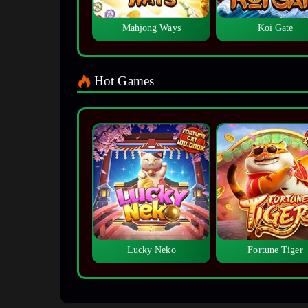
Mahjong Ways
Koi Gate
Hot Games
Lucky Neko
Fortune Tiger