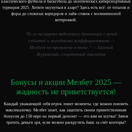
классического футбола и баскетбола до экзотических киберспортивных
турниров 2025. Хотите окунуться в азарт? Здесь есть всё: от тоталов и
форы до сложных коридоров и лайв-ставок с молниеносной
котировкой.
“Если вы ищете надежного букмекера с кучей
событий и выгодными коэффициентами —
Мелбет по-прежнему в топе.” — Евгений
Журавский, спортивный аналитик
Бонусы и акции Мелбет 2025 —
жадность не приветствуется!
Каждый уважающий себя игрок ловит моменты, где можно поиметь
максималочку. Мелбет знает, как зацепить своим приветственным
бонусом до 150 евро на первый депозит — это вам не шутки! Зачем
тратить деньги зря, если можно раскрутить банк за счёт конторы?