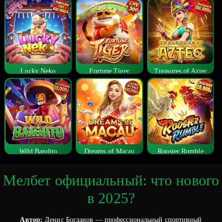
Lucky Neko
Fortune Tiger
Treasures of Aztec
Wild Bandito
Dreams of Macau
Rooster Rumble
Мелбет официальный: что нового
в 2025?
Автор:
Денис Богданов — профессиональный спортивный