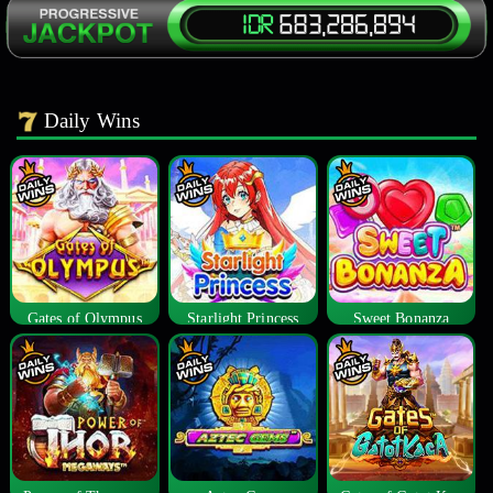
Daily Wins
Gates of Olympus
Starlight Princess
Sweet Bonanza