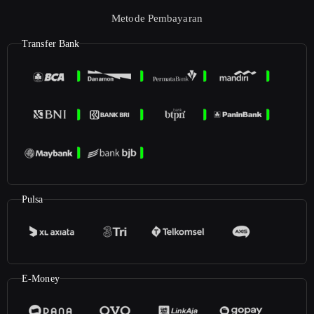
Metode Pembayaran
Transfer Bank
Pulsa
E-Money