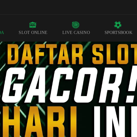
DA
SLOT ONLINE
LIVE CASINO
SPORTSBOOK