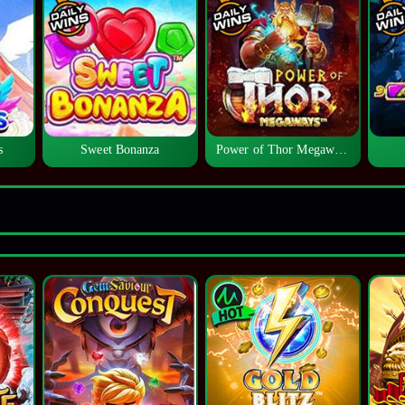
s
Sweet Bonanza
Power of Thor Megaways