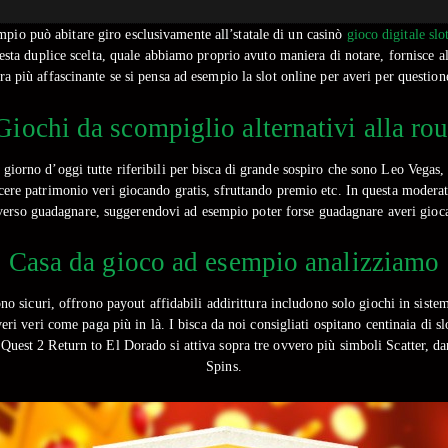
pio può abitare giro esclusivamente all’statale di un casinò
gioco digitale slo
ta duplice scelta, quale abbiamo proprio avuto maniera di notare, fornisce al 
ora più affascinante se si pensa ad esempio la slot online per averi per questi
Giochi da scompiglio alternativi alla roul
l giorno d’oggi tutte riferibili per bisca di grande sospiro che sono Leo Vegas,
ncere patrimonio veri giocando gratis, sfruttando premio etc. In questa modera
verso guadagnare, suggerendovi ad esempio poter forse guadagnare averi gioc
Casa da gioco ad esempio analizziamo
o sicuri, offrono payout affidabili addirittura includono solo giochi in siste
eri veri come paga più in là. I bisca da noi consigliati ospitano centinaia di s
 Quest 2 Return to El Dorado si attiva sopra tre ovvero più simboli Scatter, d
Spins.