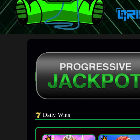
Daily Wins