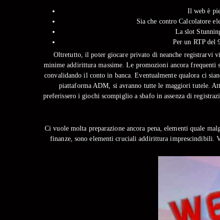
Il web è pi
Sia che contro Calcolatore e
La slot Stunning
Per un RTP del 9
Oltretutto, il poter giocare privato di neanche registrarvi 
minime addirittura massime. Le promozioni ancora frequenti so
convalidando il conto in banca. Eventualmente qualora ci siano 
piattaforma ADM, si avranno tutte le maggiori tutele. Att
preferissero i giochi scompiglio a sbafo in assenza di registr
Ci vuole molta preparazione ancora pena, elementi quale malgr
finanze, sono elementi cruciali addirittura imprescindibili.