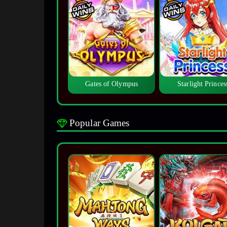
Gates of Olympus
Starlight Princes
Popular Games