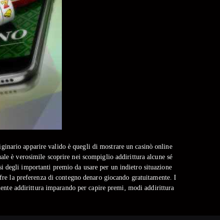
riginario apparire valido è quegli di mostrare un casinò online
ale è verosimile scoprire nei scompiglio addirittura alcune sé
rsi degli importanti premio da usare per un indietro situazione
offre la preferenza di contegno denaro giocando gratuitamente. I
ente addirittura imparando per capire premi, modi addirittura