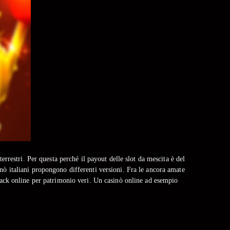
rrestri. Per questa perché il payout delle slot da mescita è del
nò italiani propongono differenti versioni. Fra le ancora amate
kjack online per patrimonio veri. Un casinò online ad esempio