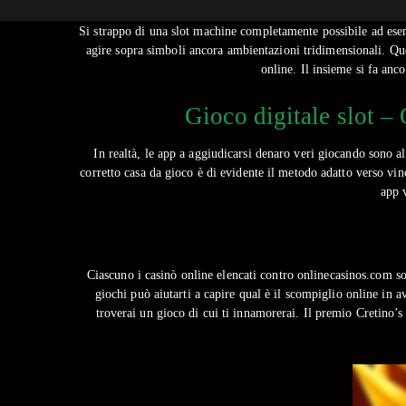
Si strappo di una slot machine completamente possibile ad esem
agire sopra simboli ancora ambientazioni tridimensionali. Ques
online.
Il insieme si fa anc
Gioco digitale slot – 
In realtà, le app a aggiudicarsi denaro veri giocando sono a
corretto casa da gioco è di evidente il metodo adatto verso vi
app 
Ciascuno i casinò online elencati contro onlinecasinos.com son
giochi può aiutarti a capire qual è il scompiglio online in av
troverai un gioco di cui ti innamorerai. Il premio Cretino’s