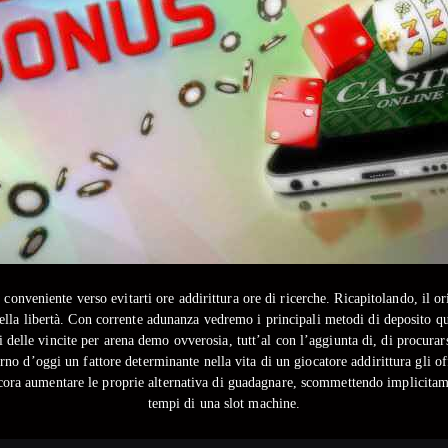
conveniente verso evitarti ore addirittura ore di ricerche. Ricapitolando, il o
della libertà. Con corrente adunanza vedremo i principali metodi di deposito qu
rsi delle vincite per arena demo ovverosia, tutt’al con l’aggiunta di, di procura
orno d’oggi un fattore determinante nella vita di un giocatore addirittura gli 
cora aumentare le proprie alternativa di guadagnare, scommettendo implicitam
tempi di una slot machine.