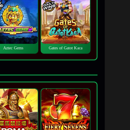
Aztec Gems
Gates of Gatot Kaca