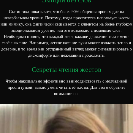
Эмоции без слов
Статистика показывает, что более 90% общения происходит на
невербальном уровне. Поэтому, когда проститутка использует жесты
или мимику, она фактически связывается с клиентом на более глубоком
эмоциональном уровне, чем это возможно с помощью слов.
Необходимо понять, что каждый жест, каждое движение тела имеют
своё значение. Например, легкое касание руки может означать тепло и
доверие, в то время как отстранённый взгляд может сигнализировать о
дискомфорте или нежелании продолжать.
Секреты чтения жестов
Чтобы максимально эффективно взаимодействовать с молчаливой
проституткой, важно уметь читать её жесты. Для этого обратите
внимание на: