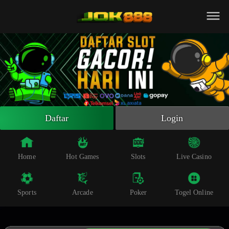
Beranda
Slot Online
Live Casino
Sportsbook
Arcade
Togel Online
Daftar
Login
Poker
Whatsapp
Home
Hot Games
Slots
Live Casino
Telegram
Sports
Arcade
Poker
Togel Online
Livechat