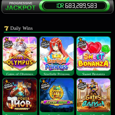
Daily Wins
Gates of Olympus
Starlight Princess
Sweet Bonanza