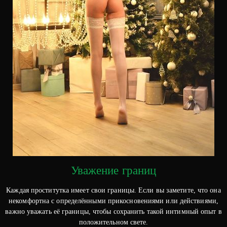
Уважение границ
Каждая проститутка имеет свои границы. Если вы заметите, что она
некомфортна с определёнными прикосновениями или действиями,
важно уважать её границы, чтобы сохранить такой интимный опыт в
положительном свете.