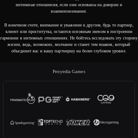
интимные отношения, если они основаны на доверии и
взаимопонимании.
В конечном счете, внимание и уважение к другим, будь то партнер,
клиент или проститутка, остаются основным звеном в построении
гармонии в интимных отношениях. Не бойтесь исследовать эту сторону
жизни, ведь, возможно, молчание и станет тем языком, который
объединит вас и вашу партнершу на более глубоком уровне.
Penyedia Games