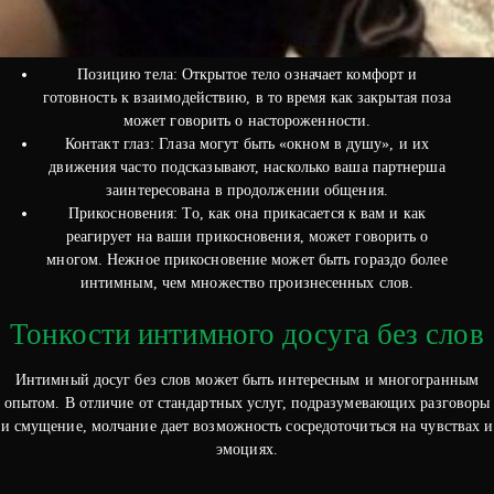
Позицию тела: Открытое тело означает комфорт и
готовность к взаимодействию, в то время как закрытая поза
может говорить о настороженности.
Контакт глаз: Глаза могут быть «окном в душу», и их
движения часто подсказывают, насколько ваша партнерша
заинтересована в продолжении общения.
Прикосновения: То, как она прикасается к вам и как
реагирует на ваши прикосновения, может говорить о
многом. Нежное прикосновение может быть гораздо более
интимным, чем множество произнесенных слов.
Тонкости интимного досуга без слов
Интимный досуг без слов может быть интересным и многогранным
опытом. В отличие от стандартных услуг, подразумевающих разговоры
и смущение, молчание дает возможность сосредоточиться на чувствах и
эмоциях.