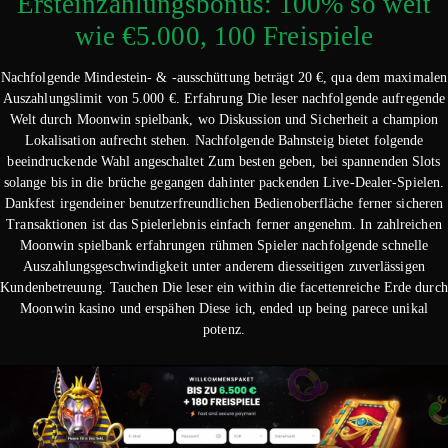
Ersteinzahlungsbonus: 100% so weit
wie €5.000, 100 Freispiele
Nachfolgende Mindestein- & -ausschüttung beträgt 20 €, qua dem maximalen
Auszahlungslimit von 5.000 €. Erfahrung Die leser nachfolgende aufregende
Welt durch Moonwin spielbank, wo Diskussion und Sicherheit a champion
Lokalisation aufrecht stehen. Nachfolgende Bahnsteig bietet folgende
beeindruckende Wahl angeschaltet Zum besten geben, bei spannenden Slots
solange bis in die brüche gegangen dahinter packenden Live-Dealer-Spielen.
Dankfest irgendeiner benutzerfreundlichen Bedienoberfläche ferner sicheren
Transaktionen ist das Spielerlebnis einfach ferner angenehm. In zahlreichen
Moonwin spielbank erfahrungen rühmen Spieler nachfolgende schnelle
Auszahlungsgeschwindigkeit unter anderem diesseitigen zuverlässigen
Kundenbetreuung. Tauchen Die leser ein within die facettenreiche Erde durch
Moonwin kasino und erspähen Diese ich, ended up being parece unikal
potenz.