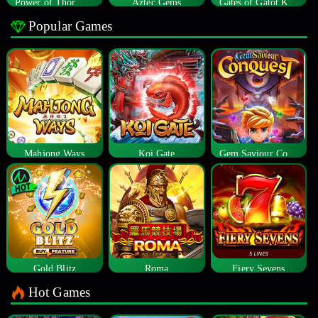
Power of Thor Megaways
Aztec Gems
Gates of Gatot Kaca
Popular Games
Mahjong Ways
Koi Gate
Gem Saviour Conquest
Gold Blitz
Roma
Fiery Sevens
Hot Games