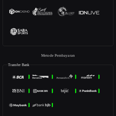
Metode Pembayaran
Transfer Bank