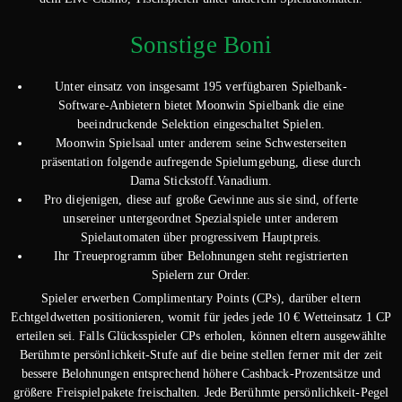
Sonstige Boni
Unter einsatz von insgesamt 195 verfügbaren Spielbank-
Software-Anbietern bietet Moonwin Spielbank die eine
beeindruckende Selektion eingeschaltet Spielen.
Moonwin Spielsaal unter anderem seine Schwesterseiten
präsentation folgende aufregende Spielumgebung, diese durch
Dama Stickstoff.Vanadium.
Pro diejenigen, diese auf große Gewinne aus sie sind, offerte
unsereiner untergeordnet Spezialspiele unter anderem
Spielautomaten über progressivem Hauptpreis.
Ihr Treueprogramm über Belohnungen steht registrierten
Spielern zur Order.
Spieler erwerben Complimentary Points (CPs), darüber eltern
Echtgeldwetten positionieren, womit für jedes jede 10 € Wetteinsatz 1 CP
erteilen sei. Falls Glücksspieler CPs erholen, können eltern ausgewählte
Berühmte persönlichkeit-Stufe auf die beine stellen ferner mit der zeit
bessere Belohnungen entsprechend höhere Cashback-Prozentsätze und
größere Freispielpakete freischalten. Jede Berühmte persönlichkeit-Pegel