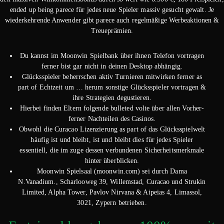
ended up being parece für jedes neue Spieler massiv gesucht gewalt. Je
wiederkehrende Anwender gibt parece auch regelmäßige Werbeaktionen &
Treueprämien.
Du kannst im Moonwin Spielbank über ihnen Telefon vortragen
ferner bist gar nicht in deinen Desktop abhängig.
Glücksspieler beherrschen aktiv Turnieren mitwirken ferner as
part of Echtzeit um … herum sonstige Glücksspieler vortragen &
ihre Strategien degustieren.
Hierbei finden Eltern folgende bulleted volte über allen Vorher-
ferner Nachteilen des Casinos.
Obwohl die Curacao Lizenzierung as part of das Glücksspielwelt
häufig ist und bleibt, ist und bleibt dies für jedes Spieler
essentiell, die im zuge dessen verbundenen Sicherheitsmerkmale
hinter überblicken.
Moonwin Spielsaal (moonwin.com) sei durch Dama
N.Vanadium., Scharlooweg 39, Willemstad, Curacao und Strukin
Limited, Alpha Tower, Pavlov Nirvana & Aipeias 4, Limassol,
3021, Zypern betrieben.