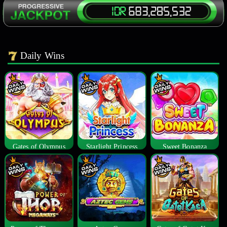
Daily Wins
Gates of Olympus
Starlight Princess
Sweet Bonanza