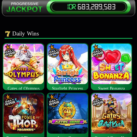
Daily Wins
Gates of Olympus
Starlight Princess
Sweet Bonanza