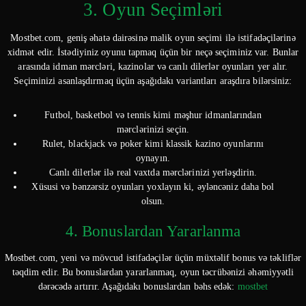
3. Oyun Seçimləri
Mostbet.com, geniş əhatə dairəsinə malik oyun seçimi ilə istifadəçilərinə
xidmət edir. İstədiyiniz oyunu tapmaq üçün bir neçə seçiminiz var. Bunlar
arasında idman mərcləri, kazinolar və canlı dilerlər oyunları yer alır.
Seçiminizi asanlaşdırmaq üçün aşağıdakı variantları araşdıra bilərsiniz:
Futbol, basketbol və tennis kimi məşhur idmanlarından
mərclərinizi seçin.
Rulet, blackjack və poker kimi klassik kazino oyunlarını
oynayın.
Canlı dilerlər ilə real vaxtda mərclərinizi yerləşdirin.
Xüsusi və bənzərsiz oyunları yoxlayın ki, əyləncəniz daha bol
olsun.
4. Bonuslardan Yararlanma
Mostbet.com, yeni və mövcud istifadəçilər üçün müxtəlif bonus və təkliflər
təqdim edir. Bu bonuslardan yararlanmaq, oyun təcrübənizi əhəmiyyətli
dərəcədə artırır. Aşağıdakı bonuslardan bəhs edək:
mostbet