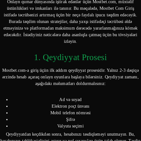
Onlayn qumar dünyasında iştirak edənlər üçün Mostbet.com, müxtəlif
üstünlükləri və imkanları ilə tanınır. Bu məqalədə, Mostbet Com Giriş
istifadə təcrübənizi artırmaq üçün bir neçə faydalı ipucu təqdim edəcəyik.
Burada təqdim olunan stratejilər, daha yaxşı istifadəçi təcrübəsi əldə
etməyinizə və platformadan maksimum dərəcədə yararlanmağınıza kömək
edəcəkdir. İstədiyiniz nəticələrə daha asanlıqla çatmaq üçün bu tövsiyələri
izləyin.
1. Qeydiyyat Prosesi
Mostbet.com-a giriş üçün ilk addım qeydiyyat prosesidir. Yalnız 2-3 dəqiqə
ərzində hesab açaraq onlayn oyunlara başlaya bilərsiniz. Qeydiyyat zamanı,
aşağıdakı məlumatları doldurmalısınız:
Ad və soyad
Elektron poçt ünvanı
Mobil telefon nömrəsi
Şifrə
Valyuta seçimi
Qeydiyyatdan keçdikdən sonra, hesabınızı təsdiqləməyi unutmayın. Bu,
hesabınızın təhlükəsizliyini artırır və pul çıxarışları üçün tələb olunur. Təsdiq