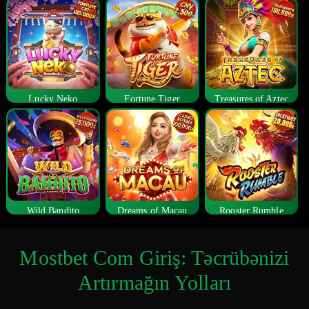
Lucky Neko
Fortune Tiger
Treasures of Aztec
Wild Bandito
Dreams of Macau
Rooster Rumble
Mostbet Com Giriş: Təcrübənizi
Artırmağın Yolları