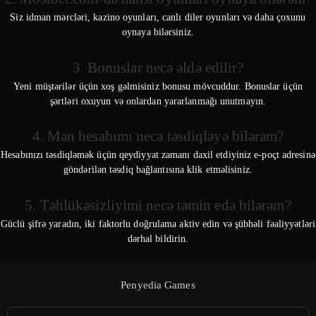
Siz idman mərcləri, kazino oyunları, canlı diler oyunları və daha çoxunu
oynaya bilərsiniz.
3. Bonuslar necə əldə edilir?
Yeni müştərilər üçün xoş gəlmisiniz bonusu mövcuddur. Bonuslar üçün
şərtləri oxuyun və onlardan yararlanmağı unutmayın.
4. Mən hesabımı necə təsdiqləyə bilərəm?
Hesabınızı təsdiqləmək üçün qeydiyyat zamanı daxil etdiyiniz e-poçt adresinə
göndərilən təsdiq bağlantısına klik etməlisiniz.
5. Təhlükəsizliyimi necə təmin edə bilərəm?
Güclü şifrə yaradın, iki faktorlu doğrulama aktiv edin və şübhəli fəaliyyətləri
dərhal bildirin.
Penyedia Games