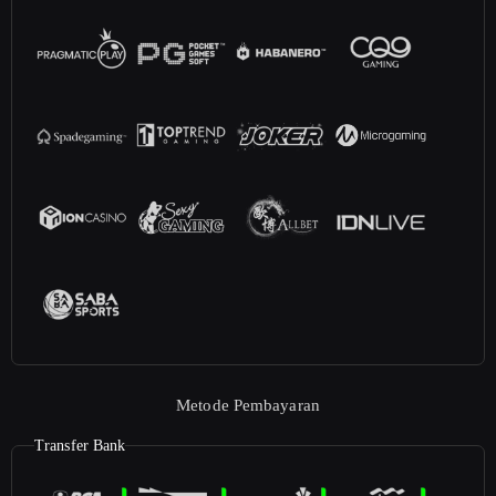
Metode Pembayaran
Transfer Bank