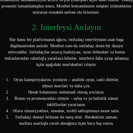
prosesini tamamladıqdan sonra, Mostbet komandasının müştəri xidmətlərinə
müraciət etməkdə sərbəst ola bilərsiniz.
2. İnterfeysi Anlayın
Hər hansı bir platformanın uğuru, istifadəçi interfeysinin asan başa
düşülməsindən asılıdır. Mostbet.com-da istifadəçi dostu bir dizayn
mövcuddur. İstifadəçilər axtarış funksiyası, oyun bölmələri və bonus
imkanlarından rahatlıqla yararlana bilərlər. interfeisi daha yaxşı anlamaq
üçün aşağıdakı məsləhətləri izləyin:
Oyun kateqoriyalarını yoxlayın – analitik oyun, canlı dilerlər,
idman mərcləri və daha çox.
Hesab balansınızı mütəmadi olaraq yoxlayın.
Bonus və promosyonları izləyin – aylıq və ya həftəlik xüsusi
təkliflərdən yararlanın.
Əlavə xüsusiyyətlərə, məsələn, mobil tətbiqetməyə nəzər salın.
İstifadəçi dəstəyi bölməsi ilə tanış olun. Hərəkətiniz zamanı
suallara asanlıqla cavab almağınız üçün bura baş vurun.