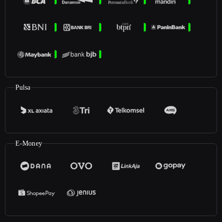
Pulsa
E-Money