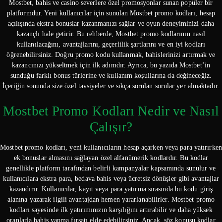
Mostbet, bahis ve casino severlere özel promosyonlar sunan popüler bir
platformdur. Yeni kullanıcılar için sunulan Mostbet promo kodları, hesap
açılışında ekstra bonuslar kazanmanızı sağlar ve oyun deneyiminizi daha
kazançlı hale getirir. Bu rehberde, Mostbet promo kodlarının nasıl
kullanılacağını, avantajlarını, geçerlilik şartlarını ve en iyi kodları
öğrenebilirsiniz. Doğru promo kodu kullanmak, bahislerinizi artırmak ve
kazancınızı yükseltmek için ilk adımdır. Ayrıca, bu yazıda Mostbet’in
sunduğu farklı bonus türlerine ve kullanım koşullarına da değineceğiz.
İçeriğin sonunda size özel tavsiyeler ve sıkça sorulan sorular yer almaktadır.
Mostbet Promo Kodları Nedir ve Nasıl
Çalışır?
Mostbet promo kodları, yeni kullanıcıların hesap açarken veya para yatırırken
ek bonuslar almasını sağlayan özel alfanümerik kodlardır. Bu kodlar
genellikle platform tarafından belirli kampanyalar kapsamında sunulur ve
kullanıcılara ekstra para, bedava bahis veya ücretsiz dönüşler gibi avantajlar
kazandırır. Kullanıcılar, kayıt veya para yatırma sırasında bu kodu giriş
alanına yazarak ilgili avantajdan hemen yararlanabilirler. Mostbet promo
kodları sayesinde ilk yatırımınızın karşılığını artırabilir ve daha yüksek
oranlarla bahis yapma fırsatı elde edebilirsiniz. Ancak, söz konusu kodlar