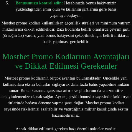
Bonusunuzu kontrol edin:
Hesabınızda bonus bakiyenizin
yüklendiğinden emin olun ve kullanım şartlarına göre bahis
yapmaya başlayın.
Mostbet promo kodları kullanılırken geçerlilik süreleri ve minimum yatırım
miktarlarına dikkat edilmelidir. Bazı kodlarda belirli oranlarda çevrim şartı
(örneğin 5x) vardır, yani bonus bakiyesini çekebilmek için belirli miktarda
bahis yapılması gerekebilir.
Mostbet Promo Kodlarının Avantajları
ve Dikkat Edilmesi Gerekenler
Mostbet promo kodlarının birçok avantajı bulunmaktadır. Öncelikle yeni
kullanıcılara ekstra bonuslar sağlayarak daha fazla bahis yapabilme imkânı
sunar. Bu da kazanma şansınızı artırır ve platformu daha uzun süre
deneyimlemenize olanak sağlar. Ayrıca, çeşitli bonuslar sayesinde farklı oyun
türlerinde bedava deneme yapma şansı doğar. Mostbet promo kodları
sayesinde risklerinizi azaltabilir ve yatırdığınız miktar karşılığında ekstra
kazanabilirsiniz.
Ancak dikkat edilmesi gereken bazı önemli noktalar vardır: