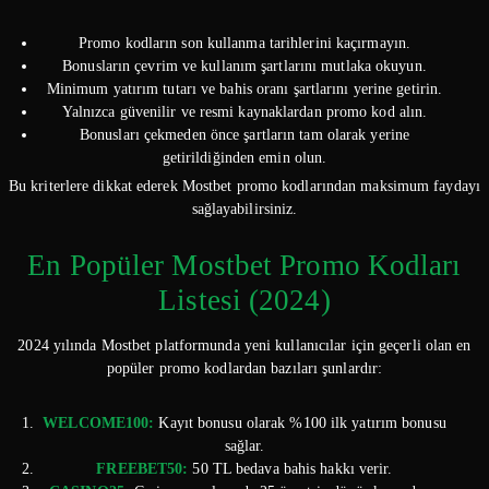
Promo kodların son kullanma tarihlerini kaçırmayın.
Bonusların çevrim ve kullanım şartlarını mutlaka okuyun.
Minimum yatırım tutarı ve bahis oranı şartlarını yerine getirin.
Yalnızca güvenilir ve resmi kaynaklardan promo kod alın.
Bonusları çekmeden önce şartların tam olarak yerine
getirildiğinden emin olun.
Bu kriterlere dikkat ederek Mostbet promo kodlarından maksimum faydayı
sağlayabilirsiniz.
En Popüler Mostbet Promo Kodları
Listesi (2024)
2024 yılında Mostbet platformunda yeni kullanıcılar için geçerli olan en
popüler promo kodlardan bazıları şunlardır:
WELCOME100:
Kayıt bonusu olarak %100 ilk yatırım bonusu
sağlar.
FREEBET50:
50 TL bedava bahis hakkı verir.