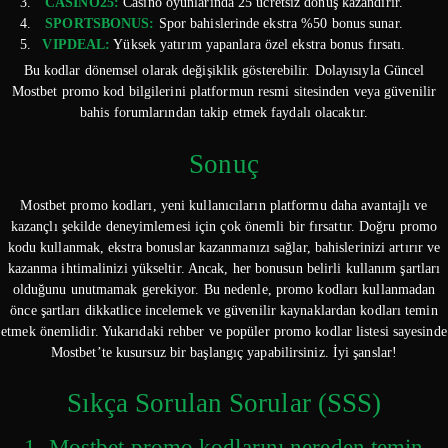
CASINO25:
Casino oyunlarında 25 ücretsiz dönüş kazandırır.
SPORTSBONUS:
Spor bahislerinde ekstra %50 bonus sunar.
VIPDEAL:
Yüksek yatırım yapanlara özel ekstra bonus fırsatı.
Bu kodlar dönemsel olarak değişiklik gösterebilir. Dolayısıyla Güncel
Mostbet promo kod bilgilerini platformun resmi sitesinden veya güvenilir
bahis forumlarından takip etmek faydalı olacaktır.
Sonuç
Mostbet promo kodları, yeni kullanıcıların platformu daha avantajlı ve
kazançlı şekilde deneyimlemesi için çok önemli bir fırsattır. Doğru promo
kodu kullanmak, ekstra bonuslar kazanmanızı sağlar, bahislerinizi artırır ve
kazanma ihtimalinizi yükseltir. Ancak, her bonusun belirli kullanım şartları
olduğunu unutmamak gerekiyor. Bu nedenle, promo kodları kullanmadan
önce şartları dikkatlice incelemek ve güvenilir kaynaklardan kodları temin
etmek önemlidir. Yukarıdaki rehber ve popüler promo kodlar listesi sayesinde
Mostbet’te kusursuz bir başlangıç yapabilirsiniz. İyi şanslar!
Sıkça Sorulan Sorular (SSS)
1. Mostbet promo kodlarını nereden temin