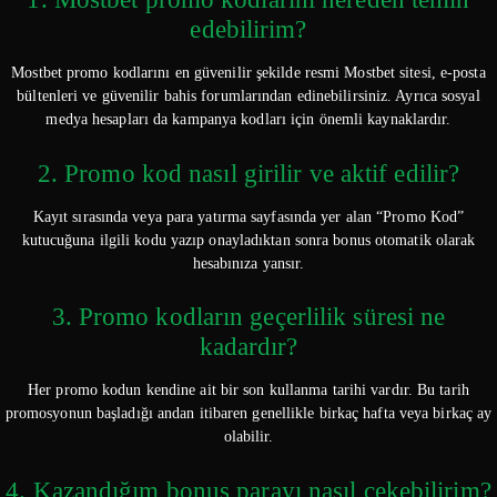
edebilirim?
Mostbet promo kodlarını en güvenilir şekilde resmi Mostbet sitesi, e-posta
bültenleri ve güvenilir bahis forumlarından edinebilirsiniz. Ayrıca sosyal
medya hesapları da kampanya kodları için önemli kaynaklardır.
2. Promo kod nasıl girilir ve aktif edilir?
Kayıt sırasında veya para yatırma sayfasında yer alan “Promo Kod”
kutucuğuna ilgili kodu yazıp onayladıktan sonra bonus otomatik olarak
hesabınıza yansır.
3. Promo kodların geçerlilik süresi ne
kadardır?
Her promo kodun kendine ait bir son kullanma tarihi vardır. Bu tarih
promosyonun başladığı andan itibaren genellikle birkaç hafta veya birkaç ay
olabilir.
4. Kazandığım bonus parayı nasıl çekebilirim?