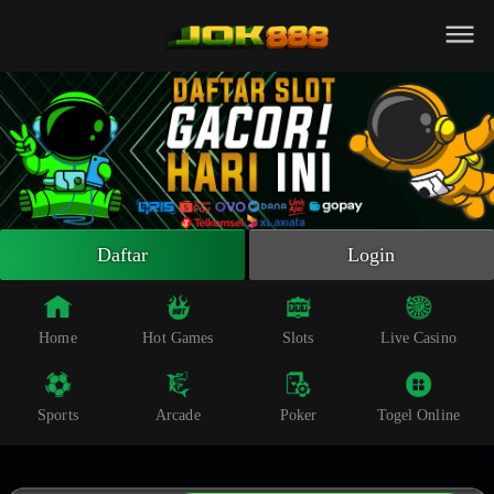
Beranda
Slot Online
Live Casino
Sportsbook
Arcade
Togel Online
Daftar
Login
Poker
Whatsapp
Home
Hot Games
Slots
Live Casino
Telegram
Sports
Arcade
Poker
Togel Online
Livechat