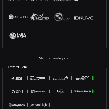
Metode Pembayaran
Transfer Bank