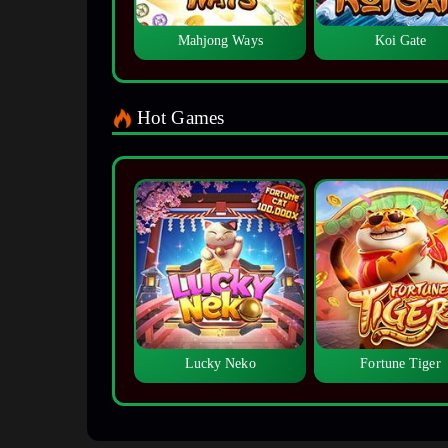
Mahjong Ways
Koi Gate
Hot Games
Lucky Neko
Fortune Tiger