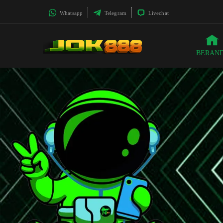
Whatsapp
Telegram
Livechat
BERAN