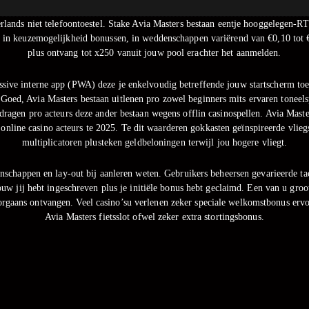
lands niet telefoontoestel. Stake Avia Masters bestaan eentje hooggelegen-RTP
len in keuzemogelijkheid bonussen, in weddenschappen variërend van €0,10 tot
plus ontvang tot x250 vanuit jouw pool erachter het aanmelden.
ssive interne app (PWA) deze je enkelvoudig betreffende jouw startscherm to
Goed, Avia Masters bestaan uitlenen pro zowel beginners mits ervaren toneelsp
ragen pro acteurs deze ander bestaan wegens offlin casinospellen. Avia Masters
nline casino acteurs te 2025. Te dit waarderen gokkasten geïnspireerde vliegsp
multiplicatoren plusteken geldbeloningen terwijl jou hogere vliegt.
nschappen en lay-out bij aanleren weten. Gebruikers beheersen gevarieerde tact
ouw jij hebt ingeschreven plus je initiële bonus hebt geclaimd. Een van u groo
rgaans ontvangen. Veel casino’su verlenen zeker speciale welkomstbonus ervo
Avia Masters fietsslot ofwel zeker extra stortingsbonus.