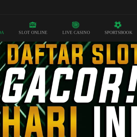
DA
SLOT ONLINE
LIVE CASINO
SPORTSBOOK