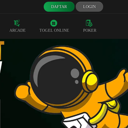
DAFTAR
LOGIN
ARCADE
TOGEL ONLINE
POKER