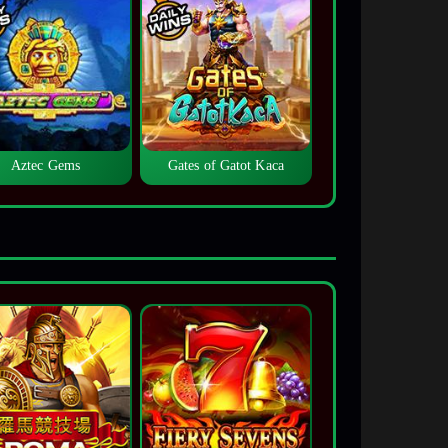
Aztec Gems
Gates of Gatot Kaca