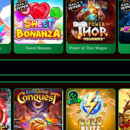
s
Sweet Bonanza
Power of Thor Megaways