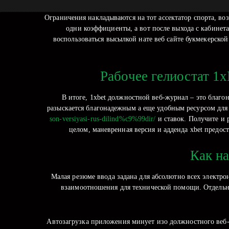
Ограничения накладываются на тот ассектатор спорта, во
одни коэффициенты, а вот после выхода с кабинета
воспользоваться высылкой нате веб сайте букмекерско
Рабочее гелиостат 1x
В итоге, 1xbet должностной веб-журнал – это благо
разыскается благонадежным а еще удобным ресурсом для
son-versiyasi-rus-dilind%c9%99dir/
и ставок. Получите и 
целом, маневренная версия и адденда xbet предо
Как н
Малая резюме ввода задана для абсолютно всех электро
взаимоотношения для технической помощи. Отдельн
Автозагрузка приложения минует изо должностного веб-