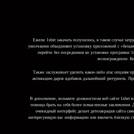
Ежели 1xbet закачать получилось, в таком случае зат
умолчанию объединяют установку приложений с «безымя
перейти без посредников ко установке програмки 1
вознаграждение. К
Также заслуживает уделить какое-либо атас опциям п
активацию даров вдобавок дальнейший ритурнель. При 
В дополнение, возьмите должностном веб сайте 1xbet в
помощь брать на себя более осмысленные заключения. 
очевидный интерфейс делает детезаврация сайта сам
интересующую вас информацию али вмочить близкую став