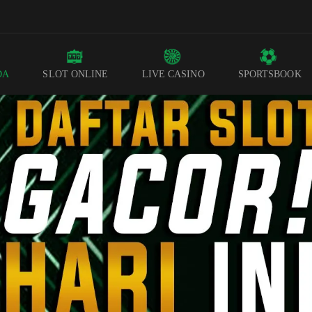
DA
SLOT ONLINE
LIVE CASINO
SPORTSBOOK