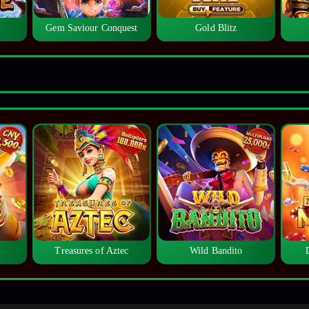
Gem Saviour Conquest
Gold Blitz
Treasures of Aztec
Wild Bandito