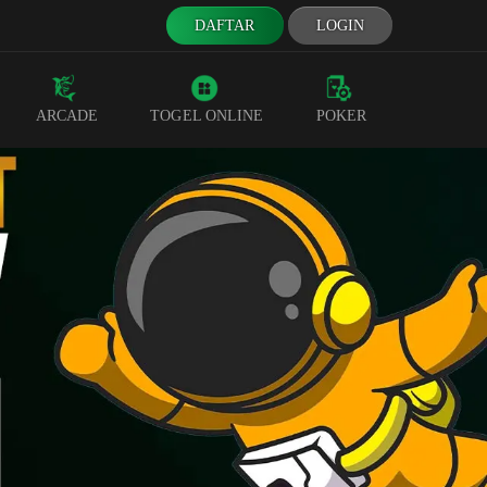
DAFTAR
LOGIN
ARCADE
TOGEL ONLINE
POKER