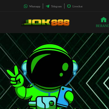
Whatsapp
Telegram
Livechat
BERAN