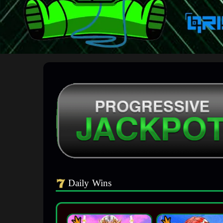
Daily Wins