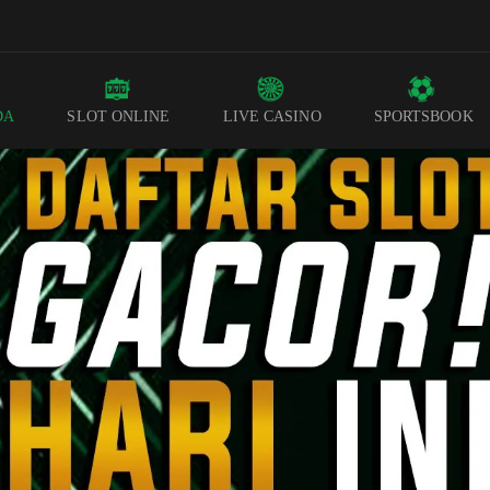
DA
SLOT ONLINE
LIVE CASINO
SPORTSBOOK