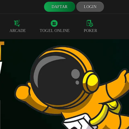
DAFTAR
LOGIN
ARCADE
TOGEL ONLINE
POKER