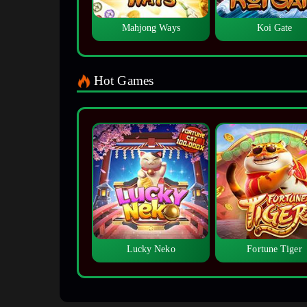
Mahjong Ways
Koi Gate
Hot Games
Lucky Neko
Fortune Tiger