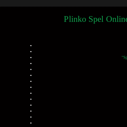
Plinko Spel Onlin
“Sp