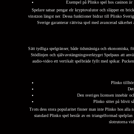
Exempel på Plinko spel hos casinon är 
Spelare satsar pengar elr kryptovalutor och släpper en bric
vinstzon längst ner. Dessa funktioner bidrar till Plinko Sveri
Sverige garanterar rättvisa spel med avancerad säkerhet
Sätt tydliga spelgränser, både tidsmässiga och ekonomiska, fö
Stödlinjen och självavstängningsverktyget Spelpaus att använ
audio-video ett vertikalt spelbräde fyllt med spikar. Pucken
Plinko tillhör
Det
Den sveriges licensen innebär ock
Plinko sitter på blivit 
Trots dess stora popularitet finner man inte Plinko hos alla 
standard Plinko spel består av en triangelformad spelplan 
slotrutorna vi