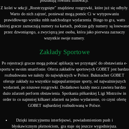
poszukują również innowacji.
Z kolei w sekcji „Rozstrzygnięte” znajdziesz rozgrywki, które już się odbyły.
Warto do nich zajrzeć, ponieważ mogą pomóc Ci w wytypowaniu
prawidłowego wyniku mhh nadchodzące wydarzenia. Bingo to gra, watts
której gracze zaznaczają numery na kartach, podczas gdy numery są losowane
przez dzwoniącego, a zwycięzcą jest osoba, która jako pierwsza zaznaczy
wszystkie swoje numery.
Zakłady Sportowe
Po rejestracji gracze mogą pobrać aplikację we przystąpić do obstawiania e-
sportu w swoim smartfonie. Oferta zakładów sportowych GOBET jest bardzo
rozbudowana we należy do największych w Polsce. Bukmacher GOBET
oferuje zakłady na wszystkie najpopularniejsze sporty, od najważniejszych
wydarzeń, po niszowe rozgrywki. Dodatkowo każdy mecz zawiera bardzo
dużo zdarzeń perform obstawienia. Spotkania piłkarskiej Ligi Mistrzów in
order to co najmniej kilkaset zdarzeń na jedno wydarzenie, co czyni ofertę
GOBET najbardziej rozbudowaną w Polsce.
Dzięki intuicyjnemu interfejsowi, powiadomieniom push i
błyskawicznym płatnościom, gra staje się jeszcze wygodniejsza.