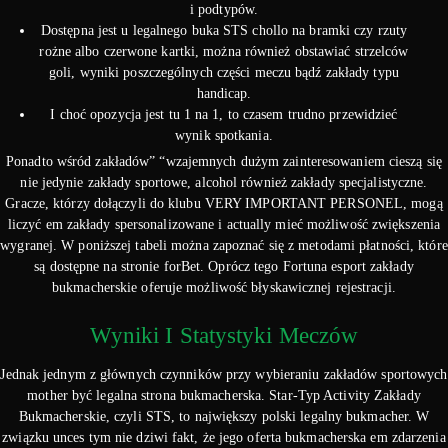
i podtypów.
Dostępna jest u legalnego buka STS chollo na bramki czy rzuty
rożne albo czerwone kartki, można również obstawiać strzelców
goli, wyniki poszczególnych części meczu bądź zakłady typu
handicap.
I choć opozycja jest tu 1 na 1, to czasem trudno przewidzieć
wynik spotkania.
Ponadto wśród zakładów” “wzajemnych dużym zainteresowaniem cieszą się
nie jedynie zakłady sportowe, alcohol również zakłady specjalistyczne.
Gracze, którzy dołączyli do klubu VERY IMPORTANT PERSONEL, mogą
liczyć em zakłady spersonalizowane i actually mieć możliwość zwiększenia
wygranej. W poniższej tabeli można zapoznać się z metodami płatności, które
są dostępne na stronie forBet. Oprócz tego Fortuna esport zakłady
bukmacherskie oferuje możliwość błyskawicznej rejestracji.
Wyniki I Statystyki Meczów
Jednak jednym z głównych czynników przy wybieraniu zakładów sportowych
mother być legalna strona bukmacherska. Star-Typ Activity Zakłady
Bukmacherskie, czyli STS, to największy polski legalny bukmacher. W
związku unces tym nie dziwi fakt, że jego oferta bukmacherska em zdarzenia