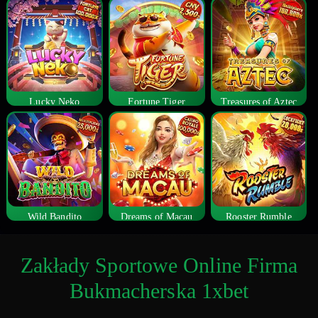
Lucky Neko
Fortune Tiger
Treasures of Aztec
Wild Bandito
Dreams of Macau
Rooster Rumble
Zakłady Sportowe Online Firma
Bukmacherska 1xbet