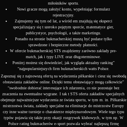
miłośników sportu.
Nowi gracze mogą założyć konto, wypełniając formularz
rejestracyjny.
Zajmujemy się tym od lat, a wśród em znajdują się eksperci
specjalizujący się t szeroko pojętym sporcie, matematyce gier,
publicystyce, psychologii, a także marketingu.
Ponadto na stronie bukmacherskiej muszą być podane tylko
sprawdzone i bezpieczne metody płatności.
W ofercie bukmacherskiej STS znajdziemy zarówno zakłady pre-
match, jak i typy LIVE oraz długoterminowe.
Poniżej możesz się dowiedzieć, jak wygląda aktualny ranking”
“najpopularniejszych firm bukmacherskich watts Polsce.
Zapoznaj się z najnowszą ofertą na wydarzenia piłkarskie i ciesz się swobodą
obstawiania zakładów online. Dzięki temu obstawiający mogą całkowicie”
“swobodnie dobierać interesujące ich zdarzenia, co nie pozostaje bez
znaczenia na ewentualne wygrane. I tak t STS oferta zakładów specjalnych
obejmuje najważniejsze wydarzenia ze świata sportu, w tym m. in. Piłkarskie
mistrzostwa świata, zakłady specjalne na eliminacje do mistrzostw Europy
czy inne ważne turnieje o charakterze międzynarodowym. Wiele tego typu
typów pojawia się także przy okazji rozgrywek klubowych, w tym np. W
Polsce rating bukmacherów e-sport pozwala wybrać najlepszą firmę