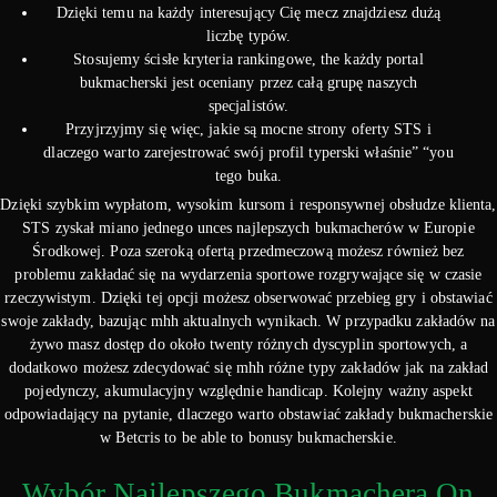
Dzięki temu na każdy interesujący Cię mecz znajdziesz dużą
liczbę typów.
Stosujemy ścisłe kryteria rankingowe, the każdy portal
bukmacherski jest oceniany przez całą grupę naszych
specjalistów.
Przyjrzyjmy się więc, jakie są mocne strony oferty STS i
dlaczego warto zarejestrować swój profil typerski właśnie” “you
tego buka.
Dzięki szybkim wypłatom, wysokim kursom i responsywnej obsłudze klienta,
STS zyskał miano jednego unces najlepszych bukmacherów w Europie
Środkowej. Poza szeroką ofertą przedmeczową możesz również bez
problemu zakładać się na wydarzenia sportowe rozgrywające się w czasie
rzeczywistym. Dzięki tej opcji możesz obserwować przebieg gry i obstawiać
swoje zakłady, bazując mhh aktualnych wynikach. W przypadku zakładów na
żywo masz dostęp do około twenty różnych dyscyplin sportowych, a
dodatkowo możesz zdecydować się mhh różne typy zakładów jak na zakład
pojedynczy, akumulacyjny względnie handicap. Kolejny ważny aspekt
odpowiadający na pytanie, dlaczego warto obstawiać zakłady bukmacherskie
w Betcris to be able to bonusy bukmacherskie.
Wybór Najlepszego Bukmachera On