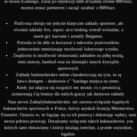
se świata iGamingu. Zaraz po rejestracji mhh oficjalnej stronie 888Starz,
możesz zostać partnerem i zacząć zarabiać z 888Starz.
Platforma oferuje nie jedynie klasyczne zakłady sportowe, ale
również zakłady live, esport, nice looking overall wirtualne, a
nawet gry karciane i actually Betgames.
Pozwala to be able to korzystać z sukcesów przeciwników,
jednocześnie zmniejszając możliwość fałszywego wyniku.
Znajdziesz tu możliwość obstawiania zakładów na piłkę nożną,
tenis ziemny, baseball oraz na dziesiątki innych dyscyplin
sportowych.
Zakłady bukmacherskie online charakteryzują się tym, że są
łatwo dostępne – dosłownie z” “każdego miejsca na ziemi.
Kiedy już zdążysz się rozgościć em stronie, to z pewnością
zainteresują Cię bonusy dla stałych graczy jak darmowe zakłady.
Nasz serwis Zakładybukmacherskie. net zawiera wyłącznie legalnych
bukmacherów sportowych w Polsce, którzy uzyskali licencję Ministerstwa
Finansów. Oznacza to, że logując się za ich pomocą i dokonując wpłaty, nasz
serwis pobiera prowizję. Doradzamy wyłącznie takich bukmacherów, you
których sami obstawiamy i którzy działają rzetelnie, a przede wszystkim,
legalnie.