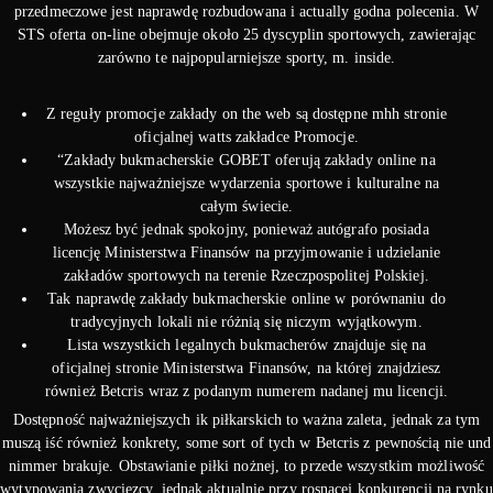
przedmeczowe jest naprawdę rozbudowana i actually godna polecenia. W
STS oferta on-line obejmuje około 25 dyscyplin sportowych, zawierając
zarówno te najpopularniejsze sporty, m. inside.
Z reguły promocje zakłady on the web są dostępne mhh stronie
oficjalnej watts zakładce Promocje.
“Zakłady bukmacherskie GOBET oferują zakłady online na
wszystkie najważniejsze wydarzenia sportowe i kulturalne na
całym świecie.
Możesz być jednak spokojny, ponieważ autógrafo posiada
licencję Ministerstwa Finansów na przyjmowanie i udzielanie
zakładów sportowych na terenie Rzeczpospolitej Polskiej.
Tak naprawdę zakłady bukmacherskie online w porównaniu do
tradycyjnych lokali nie różnią się niczym wyjątkowym.
Lista wszystkich legalnych bukmacherów znajduje się na
oficjalnej stronie Ministerstwa Finansów, na której znajdziesz
również Betcris wraz z podanym numerem nadanej mu licencji.
Dostępność najważniejszych ik piłkarskich to ważna zaleta, jednak za tym
muszą iść również konkrety, some sort of tych w Betcris z pewnością nie und
nimmer brakuje. Obstawianie piłki nożnej, to przede wszystkim możliwość
wytypowania zwycięzcy, jednak aktualnie przy rosnącej konkurencji na rynku