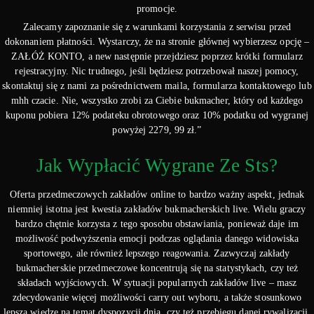
promocje.
Zalecamy zapoznanie się z warunkami korzystania z serwisu przed
dokonaniem płatności. Wystarczy, że na stronie głównej wybierzesz opcję –
ZAŁÓŻ KONTO, a new następnie przejdziesz poprzez krótki formularz
rejestracyjny. Nic trudnego, jeśli będziesz potrzebował naszej pomocy,
skontaktuj się z nami za pośrednictwem maila, formularza kontaktowego lub
mhh czacie. Nie, wszystko zrobi za Ciebie bukmacher, który od każdego
kuponu pobiera 12% podateku obrotowego oraz 10% podatku od wygranej
powyżej 2279, 99 zł.”
Jak Wypłacić Wygrane Ze Sts?
Oferta przedmeczowych zakładów online to bardzo ważny aspekt, jednak
niemniej istotna jest kwestia zakładów bukmacherskich live. Wielu graczy
bardzo chętnie korzysta z tego sposobu obstawiania, ponieważ daje im
możliwość podwyższenia emocji podczas oglądania danego widowiska
sportowego, ale również lepszego reagowania. Zazwyczaj zakłady
bukmacherskie przedmeczowe koncentrują się na statystykach, czy też
składach wyjściowych. W sytuacji popularnych zakładów live – masz
zdecydowanie więcej możliwości carry out wyboru, a także stosunkowo
lepszą wiedzę na temat dyspozycji dnia, czy też przebiegu danej rywalizacji.