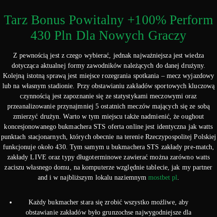
Tarz Bonus Powitalny +100% Perform
430 Pln Dla Nowych Graczy
Z pewnością jest z czego wybierać, jednak najważniejsza jest wiedza
dotycząca aktualnej formy zawodników należących do danej drużyny.
Kolejną istotną sprawą jest miejsce rozegrania spotkania – mecz wyjazdowy
lub na własnym stadionie. Przy obstawianiu zakładów sportowych kluczową
czynnością jest zapoznanie się ze statystykami meczowymi oraz
przeanalizowanie przynajmniej 5 ostatnich meczów mających się ze sobą
zmierzyć drużyn. Warto w tym miejscu także nadmienić, że oughout
koncesjonowanego bukmachera STS oferta online jest identyczna jak watts
punktach stacjonarnych, których obecnie na terenie Rzeczypospolitej Polskiej
funkcjonuje około 430. Tym samym u bukmachera STS zakłady pre-match,
zakłady LIVE oraz typy długoterminowe zawierać można zarówno watts
zaciszu własnego domu, na komputerze względnie tablecie, jak my partner
and i w najbliższym lokalu naziemnym
mostbet pl
.
Każdy bukmacher stara się zrobić wszystko możliwe, aby
obstawianie zakładów było grunzochse najwygodniejsze dla