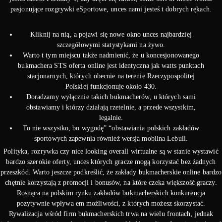
pasjonujące rozgrywki eSportowe, unces nami jesteś t dobrych rękach.
Kliknij na nią, a pojawi się nowe okno unces najbardziej
szczegółowymi statystykami na żywo.
Warto t tym miejscu także nadmienić, że u koncesjonowanego
bukmachera STS oferta online jest identyczna jak watts punktach
stacjonarnych, których obecnie na terenie Rzeczypospolitej
Polskiej funkcjonuje około 430.
Doradzamy wyłącznie takich bukmacherów, u których sami
obstawiamy i którzy działają rzetelnie, a przede wszystkim,
legalnie.
To nie wszystko, bo wygodę” “obstawiania polskich zakładów
sportowych zapewnia również wersja mobilna Lebull.
Polityka, rozrywka czy nice looking overall wirtualne są w stanie wystawić
bardzo szerokie oferty, unces których gracze mogą korzystać bez żadnych
przeszkód. Warto jeszcze podkreślić, że zakłady bukmacherskie online bardzo
chętnie korzystają z promocji i bonusów, na które czeka większość graczy.
Rosnąca na polskim rynku zakładów bukmacherskich konkurencja
pozytywnie wpływa em możliwości, z których możesz skorzystać.
Rywalizacja wśród firm bukmacherskich trwa na wielu frontach, jednak