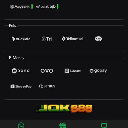
Pulsa
E-Money
©2023
Jok888
. All rights reserved | 18+