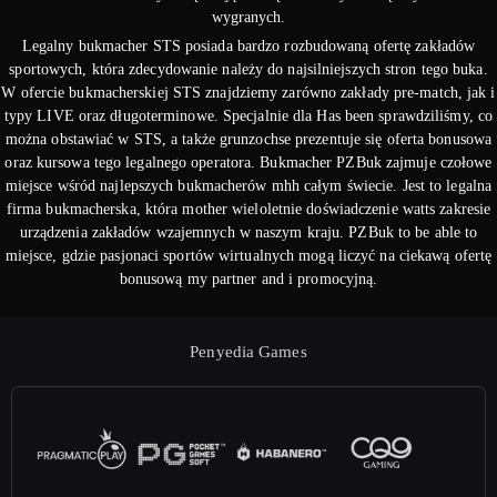
wygranych.
Legalny bukmacher STS posiada bardzo rozbudowaną ofertę zakładów
sportowych, która zdecydowanie należy do najsilniejszych stron tego buka.
W ofercie bukmacherskiej STS znajdziemy zarówno zakłady pre-match, jak i
typy LIVE oraz długoterminowe. Specjalnie dla Has been sprawdziliśmy, co
można obstawiać w STS, a także grunzochse prezentuje się oferta bonusowa
oraz kursowa tego legalnego operatora. Bukmacher PZBuk zajmuje czołowe
miejsce wśród najlepszych bukmacherów mhh całym świecie. Jest to legalna
firma bukmacherska, która mother wieloletnie doświadczenie watts zakresie
urządzenia zakładów wzajemnych w naszym kraju. PZBuk to be able to
miejsce, gdzie pasjonaci sportów wirtualnych mogą liczyć na ciekawą ofertę
bonusową my partner and i promocyjną.
Penyedia Games