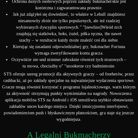
Ochrona danych osobowych poprzez zakłady bukmacherskie jest
konieczna i zagwarantowana prawnie.
Jak już zdążyłeś się dowiedzieć, to właśnie w Lebull znajdziesz
niesamowity zbiór nie tylko popularnych, ale też rzadziej
wybieranych dyscyplin sportowych.” “[newline]Wśród nich
znajdują się siatkówka, boks, żużel, piłka ręczna, the nawet
szachy – w rezultacie każdy może znaleźć coś dla siebie.
Kierując się zasadami odpowiedzialnej gry, bukmacher Fortuna
wymaga zweryfikowanie konta gracza.
Oczywiście nie und nimmer zabraknie również tych niszowych –
tu mowa, chociażby o” “snookerze czy badmintonie.
STS oferuje szereg promocji dla aktywnych graczy – od freebetów, przez
cashbacki, aż po zakłady specjalne na najważniejsze wydarzenia sportowe.
Gracze mogą również korzystać z programu lojalnościowego, watts którym
za aktywność otrzymują punkty wymienialne na nagrody. Nowoczesna
aplikacja mobilna STS na Android i iOS umożliwia szybkie obstawianie
zakładów unces każdego miejsca. Dzięki intuicyjnemu interfejsowi,
powiadomieniom push i błyskawicznym płatnościom, gra staje się jeszcze
wygodniejsza.
A Legalni Bukmacherzy