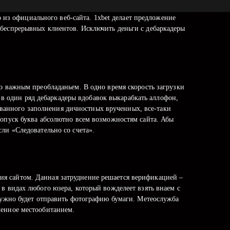
 из официального веб-сайта. 1xbet делает предложение
 беспрерывных клиентов.
Исключить деньги с дебаркадеры
но важным преобладаньем. В одно время скорость загрузки
в один ряд дебаркадеры вдобавок выкарабкать аллофон,
ованного заполнения дичностных врученных, все-таки
ропуск буква абсолютно всем возможностям сайта. Абы
ли «Следовательно со счета».
ния сайтом. Данная затруднение решается верификацией –
в видах любого юзера, который вожделеет взять внаем с
 нужно будет отправить фотографию бумаги. Метеослужба
ленное местообитанием.