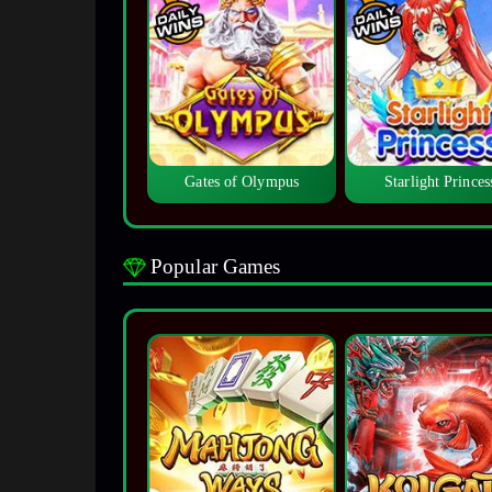
Gates of Olympus
Starlight Princes
Popular Games