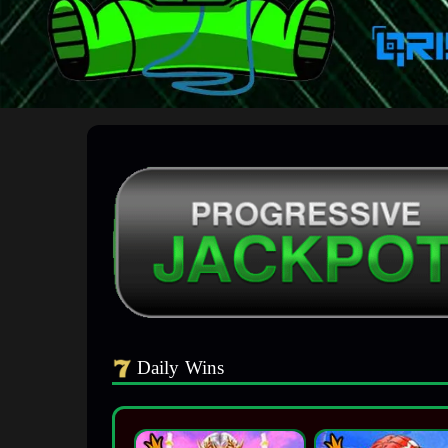
Daily Wins