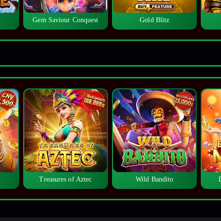
Gem Saviour Conquest
Gold Blitz
Treasures of Aztec
Wild Bandito