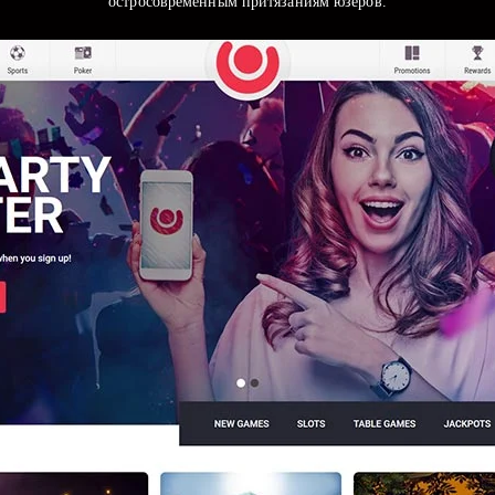
остросовременным притязаниям юзеров.