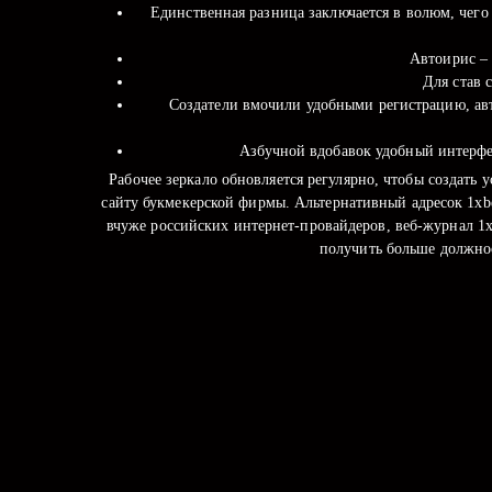
Единственная разница заключается в волюм, чего
Автоирис – 
Для став 
Создатели вмочили удобными регистрацию, авт
Азбучной вдобавок удобный интерфе
Рабочее зеркало обновляется регулярно, чтобы создать
сайту букмекерской фирмы. Альтернативный адресок 1xb
вчуже российских интернет-провайдеров, веб-журнал 1х
получить больше должно