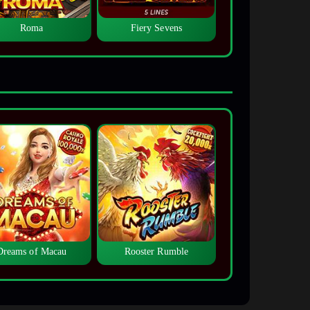
Roma
Fiery Sevens
Dreams of Macau
Rooster Rumble