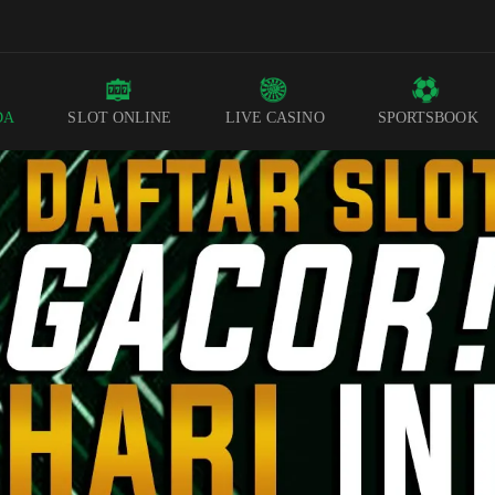
DA
SLOT ONLINE
LIVE CASINO
SPORTSBOOK