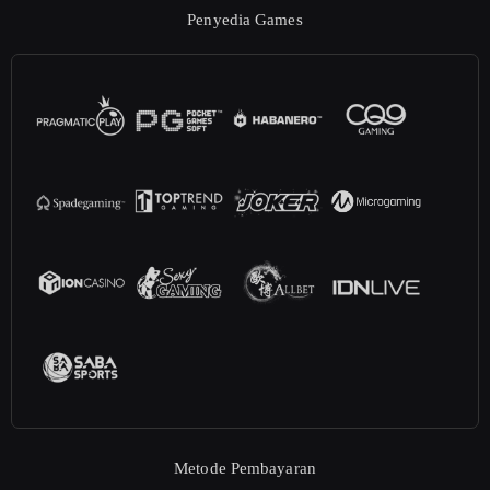
Penyedia Games
Metode Pembayaran