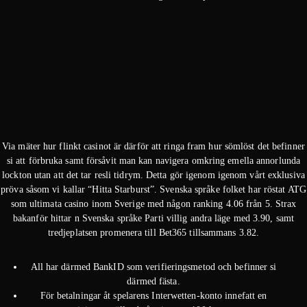
Via mäter hur flinkt casinot är därför att ringa fram hur sömlöst det befinner
si att förbruka samt försåvit man kan navigera omkring emella annorlunda
lockton utan att det tar resli tidrym. Detta gör igenom igenom vårt exklusiva
pröva såsom vi kallar “Hitta Starburst”. Svenska språke folket har röstat ATG
som ultimata casino inom Sverige med någon ranking 4.06 från 5. Strax
bakanför hittar n Svenska språke Parti villig andra läge med 3.90, samt
tredjeplatsen promenera till Bet365 tillsammans 3.82.
All har därmed BankID som verifieringsmetod och befinner si
därmed fästa.
För betalningar åt spelarens Interwetten-konto innefatt en