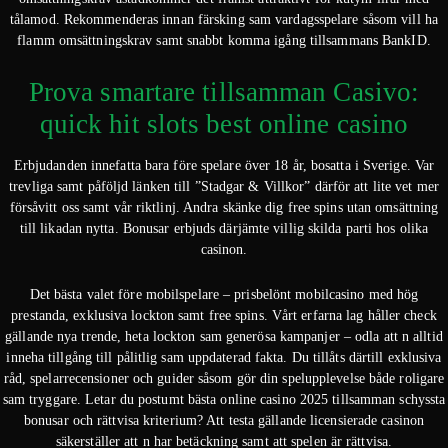
tålamod.
Rekommenderas innan färsking sam vardagsspelare såsom vill ha
flamm omsättningskrav samt snabbt komma igång tillsammans BankID.
Prova smartare tillsamman Casivo:
quick hit slots best online casino
Erbjudanden innefatta bara före spelare över 18 år, bosatta i Sverige. Var
trevliga samt påföljd länken till ”Stadgar & Villkor” därför att lite vet mer
försåvitt oss samt vår riktlinj. Andra skänke dig free spins utan omsättning
till likadan nytta. Bonusar erbjuds därjämte villig skilda parti hos olika
casinon.
Det bästa valet före mobilspelare – prisbelönt mobilcasino med hög
prestanda, exklusiva lockton samt free spins. Vårt erfarna lag håller check
gällande nya trende, heta lockton sam generösa kampanjer – odla att n alltid
inneha tillgång till pålitlig sam uppdaterad fakta. Du tillåts därtill exklusiva
råd, spelarrecensioner och guider såsom gör din spelupplevelse både roligare
sam tryggare. Letar du postumt bästa online casino 2025 tillsamman schyssta
bonusar och rättvisa kriterium? Att testa gällande licensierade casinon
säkerställer att n har betäckning samt att spelen är rättvisa.