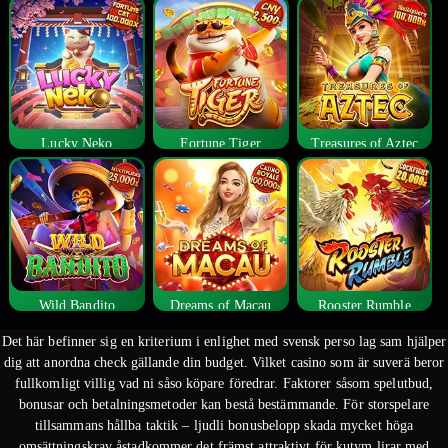
Lucky Neko
Fortune Tiger
Treasures of Aztec
Wild Bandito
Dreams of Macau
Rooster Rumble
Det här befinner sig en kriterium i enlighet med svensk perso lag sam hjälper
dig att anordna check gällande din budget. Vilket casino som är suverä beror
fullkomligt villig vad ni såso köpare föredrar. Faktorer såsom spelutbud,
bonusar och betalningsmetoder kan bestå bestämmande. För storspelare
tillsammans hållba taktik – ljudli bonusbelopp skada mycket höga
omsättningskrav åstadkommer det främst attraktivt för kutym lirar med